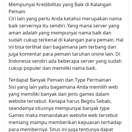
Mempunyai Kredibilitas yang Baik di Kalangan
Pemain
Ciri lain yang perlu Anda ketahui merupakan nama
baik servernya itu sendiri. Yang mana server yang
aman adalah yang mempunyai nama baik dan
sudah cukup terkenal di kalangan para pemain. Hal
ini bisa terlihat dari bagaimana jam terbang dan
juga komentar para pemain taruhan onine lain. Di
Indonesia sendiri ada beberapa server yang sudah
cukup populer dan memiliki nama baik.
Terdapat Banyak Pemain dan Type Permainan
Sisi yang lain yaitu bagaimana Anda memilih web
yang memiliki banyak dan jenis games dalam
website tersebut. Kenapa harus Begitu Sebab,
seandainya situsnya mempunyai banyak type
Games maka menandakan website web tersebut
memang mampu memberikan kepuasan terhadap
para membernya. Situs ini juga tentunya dapat