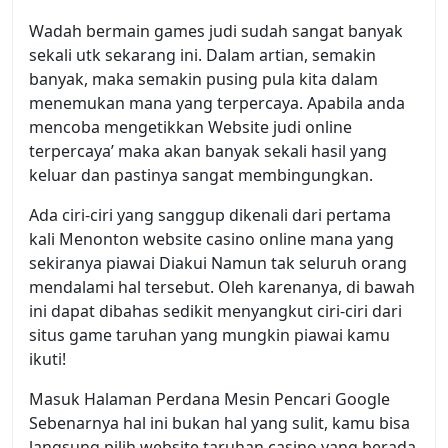
Wadah bermain games judi sudah sangat banyak
sekali utk sekarang ini. Dalam artian, semakin
banyak, maka semakin pusing pula kita dalam
menemukan mana yang terpercaya. Apabila anda
mencoba mengetikkan Website judi online
terpercaya’ maka akan banyak sekali hasil yang
keluar dan pastinya sangat membingungkan.
Ada ciri-ciri yang sanggup dikenali dari pertama
kali Menonton website casino online mana yang
sekiranya piawai Diakui Namun tak seluruh orang
mendalami hal tersebut. Oleh karenanya, di bawah
ini dapat dibahas sedikit menyangkut ciri-ciri dari
situs game taruhan yang mungkin piawai kamu
ikuti!
Masuk Halaman Perdana Mesin Pencari Google
Sebenarnya hal ini bukan hal yang sulit, kamu bisa
langsung pilih website taruhan casino yang berada