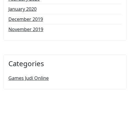
January 2020
December 2019
November 2019
Categories
Games Judi Online