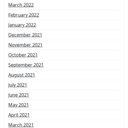
March 2022
February 2022
January 2022
December 2021
November 2021
October 2021
September 2021
August 2021
July 2021
June 2021
May 2021
April 2021
March 2021