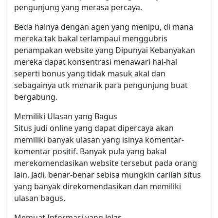
pengunjung yang merasa percaya.
Beda halnya dengan agen yang menipu, di mana
mereka tak bakal terlampaui menggubris
penampakan website yang Dipunyai Kebanyakan
mereka dapat konsentrasi menawari hal-hal
seperti bonus yang tidak masuk akal dan
sebagainya utk menarik para pengunjung buat
bergabung.
Memiliki Ulasan yang Bagus
Situs judi online yang dapat dipercaya akan
memiliki banyak ulasan yang isinya komentar-
komentar positif. Banyak pula yang bakal
merekomendasikan website tersebut pada orang
lain. Jadi, benar-benar sebisa mungkin carilah situs
yang banyak direkomendasikan dan memiliki
ulasan bagus.
Memuat Informasi yang Jelas