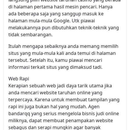
di halaman pertama hasil mesin pencari. Hanya
ada beberapa saja yang sanggup masuk ke
halaman mula-mula Google. Utk piawai
melakukannya pun dibutuhkan teknik-teknik yang
tidak sembarangan.
Itulah mengapa sebaiknya anda memang memilih
situs yang mula-mula kali anda temui di halaman
tersebut. Setelah itu, kamu piawai mencari
informasi terkait situs yang dimaksud tadi.
Web Rapi
Kerapian sebuah web jadi daya tarik utama jika
anda mencari website taruhan online yang
terpercaya. Karena untuk membuat tampilan yang
rapi ini juga bukan hal yang mudah. Agen
bandarqq yang serius mengelola bisnis judi online
miliknya, dapat membuat penampakan website
sebagus dan serapi mungkin agar banyak