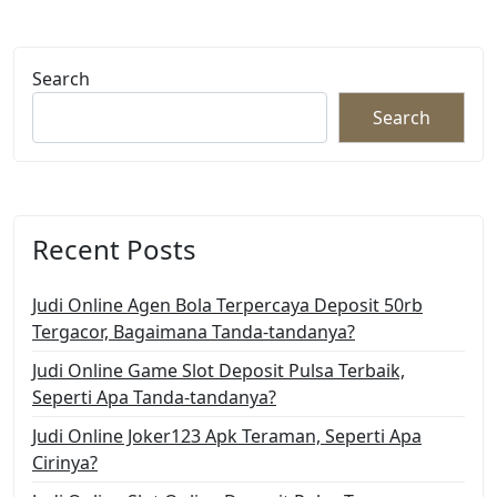
Search
Search
Recent Posts
Judi Online Agen Bola Terpercaya Deposit 50rb
Tergacor, Bagaimana Tanda-tandanya?
Judi Online Game Slot Deposit Pulsa Terbaik,
Seperti Apa Tanda-tandanya?
Judi Online Joker123 Apk Teraman, Seperti Apa
Cirinya?