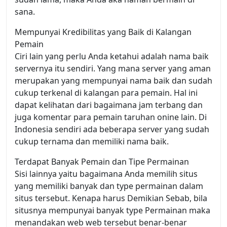
sana.
Mempunyai Kredibilitas yang Baik di Kalangan
Pemain
Ciri lain yang perlu Anda ketahui adalah nama baik
servernya itu sendiri. Yang mana server yang aman
merupakan yang mempunyai nama baik dan sudah
cukup terkenal di kalangan para pemain. Hal ini
dapat kelihatan dari bagaimana jam terbang dan
juga komentar para pemain taruhan onine lain. Di
Indonesia sendiri ada beberapa server yang sudah
cukup ternama dan memiliki nama baik.
Terdapat Banyak Pemain dan Tipe Permainan
Sisi lainnya yaitu bagaimana Anda memilih situs
yang memiliki banyak dan type permainan dalam
situs tersebut. Kenapa harus Demikian Sebab, bila
situsnya mempunyai banyak type Permainan maka
menandakan web web tersebut benar-benar