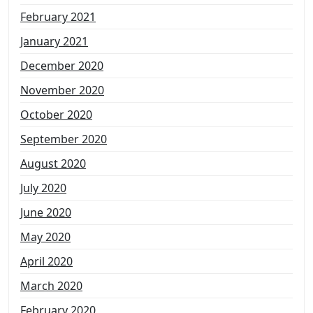
February 2021
January 2021
December 2020
November 2020
October 2020
September 2020
August 2020
July 2020
June 2020
May 2020
April 2020
March 2020
February 2020