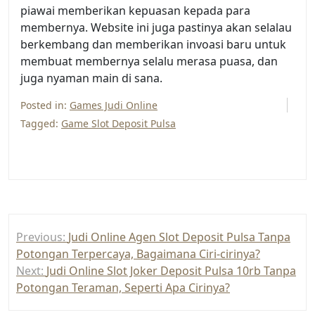
piawai memberikan kepuasan kepada para
membernya. Website ini juga pastinya akan selalau
berkembang dan memberikan invoasi baru untuk
membuat membernya selalu merasa puasa, dan
juga nyaman main di sana.
Posted in:
Games Judi Online
Tagged:
Game Slot Deposit Pulsa
Post
Previous:
Judi Online Agen Slot Deposit Pulsa Tanpa
navigation
Potongan Terpercaya, Bagaimana Ciri-cirinya?
Next:
Judi Online Slot Joker Deposit Pulsa 10rb Tanpa
Potongan Teraman, Seperti Apa Cirinya?