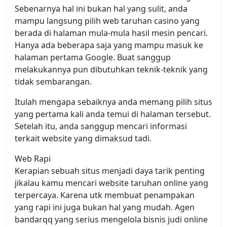
Sebenarnya hal ini bukan hal yang sulit, anda
mampu langsung pilih web taruhan casino yang
berada di halaman mula-mula hasil mesin pencari.
Hanya ada beberapa saja yang mampu masuk ke
halaman pertama Google. Buat sanggup
melakukannya pun dibutuhkan teknik-teknik yang
tidak sembarangan.
Itulah mengapa sebaiknya anda memang pilih situs
yang pertama kali anda temui di halaman tersebut.
Setelah itu, anda sanggup mencari informasi
terkait website yang dimaksud tadi.
Web Rapi
Kerapian sebuah situs menjadi daya tarik penting
jikalau kamu mencari website taruhan online yang
terpercaya. Karena utk membuat penampakan
yang rapi ini juga bukan hal yang mudah. Agen
bandarqq yang serius mengelola bisnis judi online