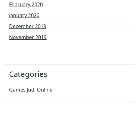
February 2020
January 2020
December 2019
November 2019
Categories
Games Judi Online