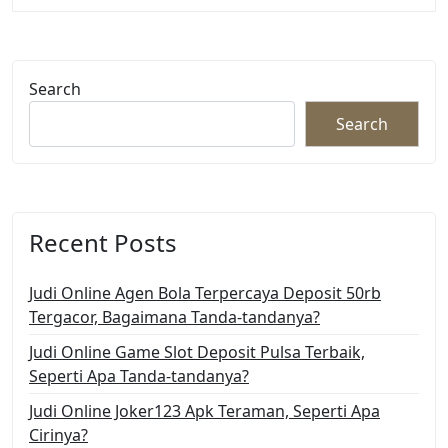
Search
Search
Recent Posts
Judi Online Agen Bola Terpercaya Deposit 50rb
Tergacor, Bagaimana Tanda-tandanya?
Judi Online Game Slot Deposit Pulsa Terbaik,
Seperti Apa Tanda-tandanya?
Judi Online Joker123 Apk Teraman, Seperti Apa
Cirinya?