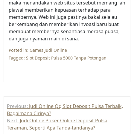
maka menandakan web situs tersebut memang lah
piawai memberikan kepuasan terhadap para
membernya. Web ini juga pastinya bakal selalau
berkembang dan memberikan invoasi baru buat
membuat membernya senantiasa merasa puasa,
dan juga nyaman main di sana.
Posted in:
Games Judi Online
Tagged:
Slot Deposit Pulsa 5000 Tanpa Potongan
Post
Previous:
Judi Online Qq Slot Deposit Pulsa Terbaik,
navigation
Bagaimana Cirinya?
Next:
Judi Online Poker Online Deposit Pulsa
Teraman, Seperti Apa Tanda-tandanya?