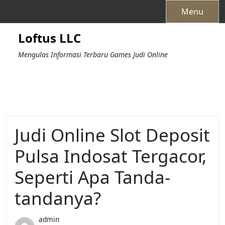
Skip
Menu
to
content
Loftus LLC
Mengulas Informasi Terbaru Games Judi Online
Judi Online Slot Deposit
Pulsa Indosat Tergacor,
Seperti Apa Tanda-
tandanya?
admin