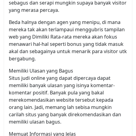
sebagus dan serapi mungkin supaya banyak visitor
yang merasa percaya.
Beda halnya dengan agen yang menipu, di mana
mereka tak akan terlampaui menggubris tampilan
web yang Dimiliki Rata-rata mereka akan fokus
menawari hal-hal seperti bonus yang tidak masuk
akal dan sebagainya untuk menarik para visitor utk
bergabung.
Memiliki Ulasan yang Bagus
Situs judi online yang dapat dipercaya dapat
memiliki banyak ulasan yang isinya komentar-
komentar positif. Banyak pula yang bakal
merekomendasikan website tersebut kepada
orang lain. Jadi, memang lah sebisa mungkin
carilah situs yang banyak direkomendasikan dan
memiliki ulasan bagus.
Memuat Informasi yang Jelas