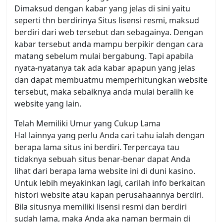
Dimaksud dengan kabar yang jelas di sini yaitu
seperti thn berdirinya Situs lisensi resmi, maksud
berdiri dari web tersebut dan sebagainya. Dengan
kabar tersebut anda mampu berpikir dengan cara
matang sebelum mulai bergabung. Tapi apabila
nyata-nyatanya tak ada kabar apapun yang jelas
dan dapat membuatmu memperhitungkan website
tersebut, maka sebaiknya anda mulai beralih ke
website yang lain.
Telah Memiliki Umur yang Cukup Lama
Hal lainnya yang perlu Anda cari tahu ialah dengan
berapa lama situs ini berdiri. Terpercaya tau
tidaknya sebuah situs benar-benar dapat Anda
lihat dari berapa lama website ini di duni kasino.
Untuk lebih meyakinkan lagi, carilah info berkaitan
histori website atau kapan perusahaannya berdiri.
Bila situsnya memiliki lisensi resmi dan berdiri
sudah lama, maka Anda aka naman bermain di