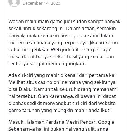
December 14, 2020
Wadah main-main game judi sudah sangat banyak
sekali untuk sekarang ini. Dalam artian, semakin
banyak, maka semakin pusing pula kami dalam
menemukan mana yang terpercaya. Jikalau kamu
coba mengetikkan Web judi online terpercaya’
maka dapat banyak sekali hasil yang keluar dan
tentunya sangat membingungkan.
Ada ciri-ciri yang mahir dikenali dari pertama kali
Melihat situs casino online mana yang sekiranya
bisa Diakui Namun tak seluruh orang memahami
hal tersebut. Oleh karenanya, di bawah ini dapat
dibahas sedikit menyangkut ciri-ciri dari website
game taruhan yang mungkin mahir anda ikuti!
Masuk Halaman Perdana Mesin Pencari Google
Sebenarnya hal ini bukan hal yang sulit, anda