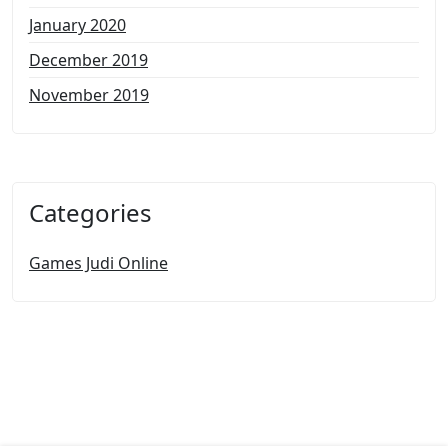
January 2020
December 2019
November 2019
Categories
Games Judi Online