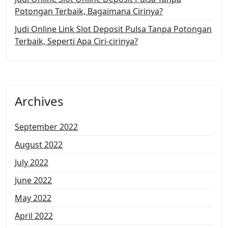
Potongan Terbaik, Bagaimana Cirinya?
Judi Online Link Slot Deposit Pulsa Tanpa Potongan
Terbaik, Seperti Apa Ciri-cirinya?
Archives
September 2022
August 2022
July 2022
June 2022
May 2022
April 2022