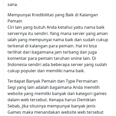
sana.
Mempunyai Kredibilitas yang Baik di Kalangan
Pemain
Ciri lain yang butuh Anda ketahui yaitu nama baik
servernya itu sendiri. Yang mana server yang aman
ialah yang mempunyai nama baik dan sudah cukup
terkenal di kalangan para pemain. Hal ini bisa
terlihat dari bagaimana jam terbang dan juga
komentar para pemain taruhan onine lain. Di
Indonesia sendiri ada beberapa server yang sudah
cukup populer dan memiliki nama baik.
Terdapat Banyak Pemain dan Type Permainan
Segi yang lain adalah bagaimana Anda memilih
website yang memiliki banyak dan kategori games
dalam web tersebut. Kenapa harus Demikian
Sebab, jika situsnya mempunyai banyak jenis
Games maka menandakan website web tersebut