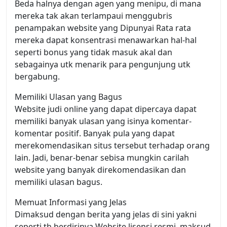
Beda halnya dengan agen yang menipu, di mana
mereka tak akan terlampaui menggubris
penampakan website yang Dipunyai Rata rata
mereka dapat konsentrasi menawarkan hal-hal
seperti bonus yang tidak masuk akal dan
sebagainya utk menarik para pengunjung utk
bergabung.
Memiliki Ulasan yang Bagus
Website judi online yang dapat dipercaya dapat
memiliki banyak ulasan yang isinya komentar-
komentar positif. Banyak pula yang dapat
merekomendasikan situs tersebut terhadap orang
lain. Jadi, benar-benar sebisa mungkin carilah
website yang banyak direkomendasikan dan
memiliki ulasan bagus.
Memuat Informasi yang Jelas
Dimaksud dengan berita yang jelas di sini yakni
seperti th berdirinya Website lisensi resmi, maksud