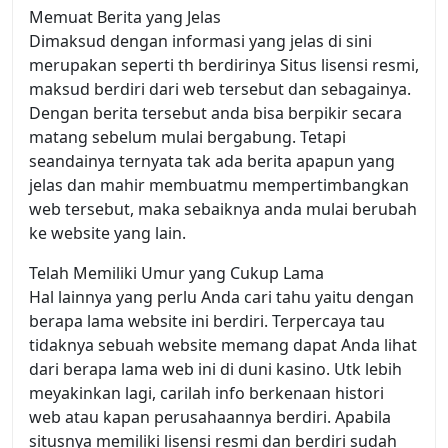
Memuat Berita yang Jelas
Dimaksud dengan informasi yang jelas di sini
merupakan seperti th berdirinya Situs lisensi resmi,
maksud berdiri dari web tersebut dan sebagainya.
Dengan berita tersebut anda bisa berpikir secara
matang sebelum mulai bergabung. Tetapi
seandainya ternyata tak ada berita apapun yang
jelas dan mahir membuatmu mempertimbangkan
web tersebut, maka sebaiknya anda mulai berubah
ke website yang lain.
Telah Memiliki Umur yang Cukup Lama
Hal lainnya yang perlu Anda cari tahu yaitu dengan
berapa lama website ini berdiri. Terpercaya tau
tidaknya sebuah website memang dapat Anda lihat
dari berapa lama web ini di duni kasino. Utk lebih
meyakinkan lagi, carilah info berkenaan histori
web atau kapan perusahaannya berdiri. Apabila
situsnya memiliki lisensi resmi dan berdiri sudah