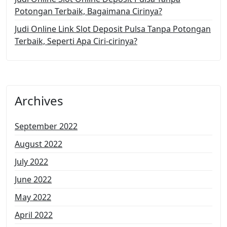
Potongan Terbaik, Bagaimana Cirinya?
Judi Online Link Slot Deposit Pulsa Tanpa Potongan
Terbaik, Seperti Apa Ciri-cirinya?
Archives
September 2022
August 2022
July 2022
June 2022
May 2022
April 2022