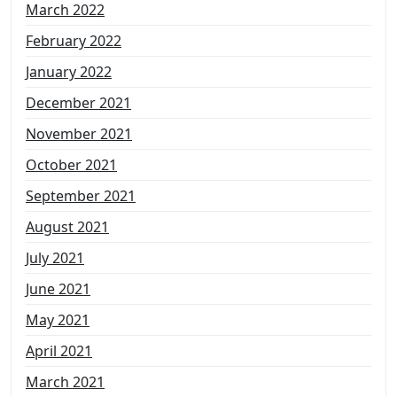
March 2022
February 2022
January 2022
December 2021
November 2021
October 2021
September 2021
August 2021
July 2021
June 2021
May 2021
April 2021
March 2021