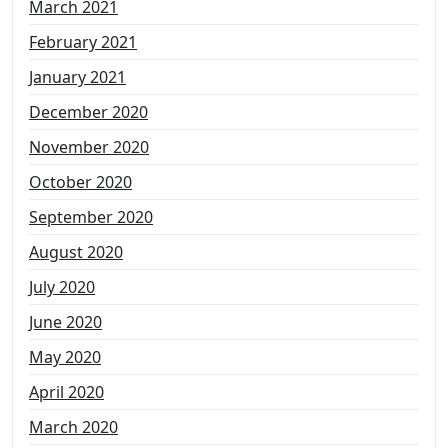
March 2021
February 2021
January 2021
December 2020
November 2020
October 2020
September 2020
August 2020
July 2020
June 2020
May 2020
April 2020
March 2020