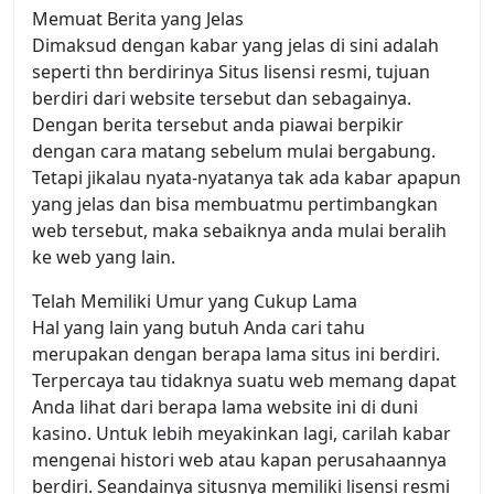
Memuat Berita yang Jelas
Dimaksud dengan kabar yang jelas di sini adalah
seperti thn berdirinya Situs lisensi resmi, tujuan
berdiri dari website tersebut dan sebagainya.
Dengan berita tersebut anda piawai berpikir
dengan cara matang sebelum mulai bergabung.
Tetapi jikalau nyata-nyatanya tak ada kabar apapun
yang jelas dan bisa membuatmu pertimbangkan
web tersebut, maka sebaiknya anda mulai beralih
ke web yang lain.
Telah Memiliki Umur yang Cukup Lama
Hal yang lain yang butuh Anda cari tahu
merupakan dengan berapa lama situs ini berdiri.
Terpercaya tau tidaknya suatu web memang dapat
Anda lihat dari berapa lama website ini di duni
kasino. Untuk lebih meyakinkan lagi, carilah kabar
mengenai histori web atau kapan perusahaannya
berdiri. Seandainya situsnya memiliki lisensi resmi