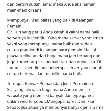
dan berdiri sudah lama, maka Anda aka naman
main-main di sana.
Mempunyai Kredibilitas yang Baik di Kalangan
Pemain
Ciri lain yang perlu Anda ketahui yakni nama baik
servernya itu sendiri. Yang mana server yang aman
yakni yang mempunyai nama baik dan sudah
cukup populer di kalangan para pemain. Hal ini
piawai kelihatan dari bagaimana jam terbang dan
juga komentar para pemain taruhan onine lain. Di
Indonesia sendiri ada beberapa server yang sudah
cukup terkenal dan memiliki nama baik.
Terdapat Banyak Pemain dan Jenis Permainan
Sisi yang lain ialah bagaimana Anda memilih
website yang memiliki banyak dan type games
dalam web tersebut. Mengapa harus Demikian
Sebab, jika situsnya mempunyai banyak jenis Game