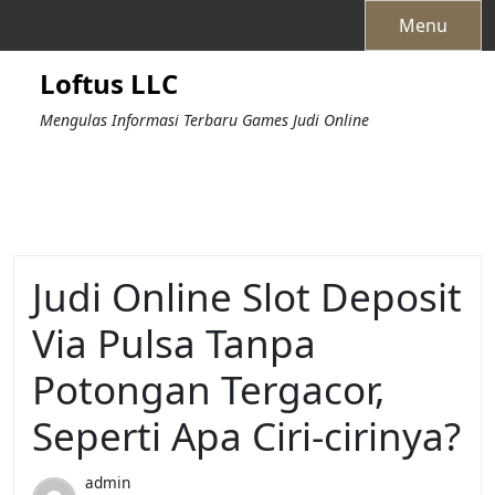
Skip
Menu
to
content
Loftus LLC
Mengulas Informasi Terbaru Games Judi Online
Judi Online Slot Deposit
Via Pulsa Tanpa
Potongan Tergacor,
Seperti Apa Ciri-cirinya?
admin