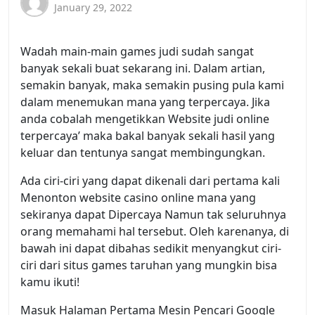
January 29, 2022
Wadah main-main games judi sudah sangat
banyak sekali buat sekarang ini. Dalam artian,
semakin banyak, maka semakin pusing pula kami
dalam menemukan mana yang terpercaya. Jika
anda cobalah mengetikkan Website judi online
terpercaya’ maka bakal banyak sekali hasil yang
keluar dan tentunya sangat membingungkan.
Ada ciri-ciri yang dapat dikenali dari pertama kali
Menonton website casino online mana yang
sekiranya dapat Dipercaya Namun tak seluruhnya
orang memahami hal tersebut. Oleh karenanya, di
bawah ini dapat dibahas sedikit menyangkut ciri-
ciri dari situs games taruhan yang mungkin bisa
kamu ikuti!
Masuk Halaman Pertama Mesin Pencari Google