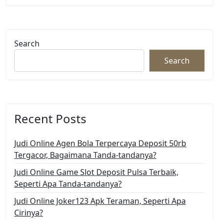
Search
Search
Recent Posts
Judi Online Agen Bola Terpercaya Deposit 50rb
Tergacor, Bagaimana Tanda-tandanya?
Judi Online Game Slot Deposit Pulsa Terbaik,
Seperti Apa Tanda-tandanya?
Judi Online Joker123 Apk Teraman, Seperti Apa
Cirinya?