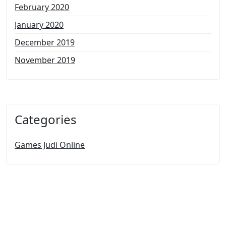
February 2020
January 2020
December 2019
November 2019
Categories
Games Judi Online