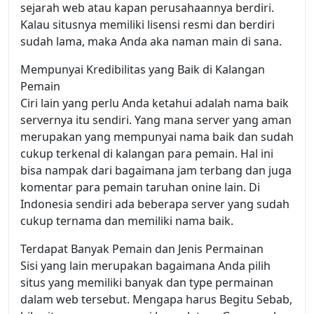
sejarah web atau kapan perusahaannya berdiri.
Kalau situsnya memiliki lisensi resmi dan berdiri
sudah lama, maka Anda aka naman main di sana.
Mempunyai Kredibilitas yang Baik di Kalangan
Pemain
Ciri lain yang perlu Anda ketahui adalah nama baik
servernya itu sendiri. Yang mana server yang aman
merupakan yang mempunyai nama baik dan sudah
cukup terkenal di kalangan para pemain. Hal ini
bisa nampak dari bagaimana jam terbang dan juga
komentar para pemain taruhan onine lain. Di
Indonesia sendiri ada beberapa server yang sudah
cukup ternama dan memiliki nama baik.
Terdapat Banyak Pemain dan Jenis Permainan
Sisi yang lain merupakan bagaimana Anda pilih
situs yang memiliki banyak dan type permainan
dalam web tersebut. Mengapa harus Begitu Sebab,