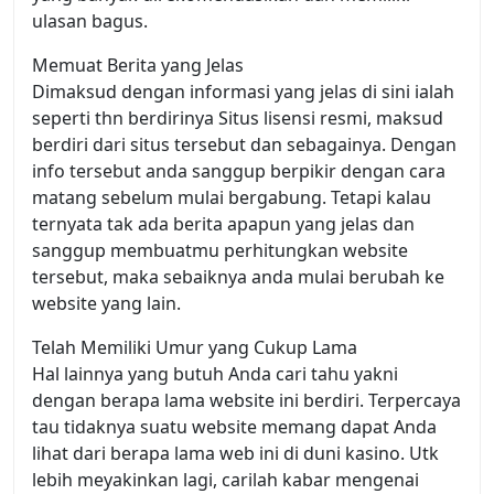
ulasan bagus.
Memuat Berita yang Jelas
Dimaksud dengan informasi yang jelas di sini ialah
seperti thn berdirinya Situs lisensi resmi, maksud
berdiri dari situs tersebut dan sebagainya. Dengan
info tersebut anda sanggup berpikir dengan cara
matang sebelum mulai bergabung. Tetapi kalau
ternyata tak ada berita apapun yang jelas dan
sanggup membuatmu perhitungkan website
tersebut, maka sebaiknya anda mulai berubah ke
website yang lain.
Telah Memiliki Umur yang Cukup Lama
Hal lainnya yang butuh Anda cari tahu yakni
dengan berapa lama website ini berdiri. Terpercaya
tau tidaknya suatu website memang dapat Anda
lihat dari berapa lama web ini di duni kasino. Utk
lebih meyakinkan lagi, carilah kabar mengenai