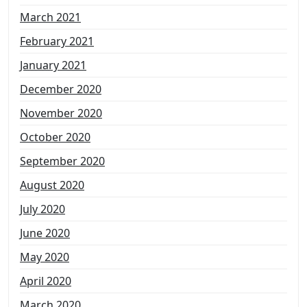
March 2021
February 2021
January 2021
December 2020
November 2020
October 2020
September 2020
August 2020
July 2020
June 2020
May 2020
April 2020
March 2020