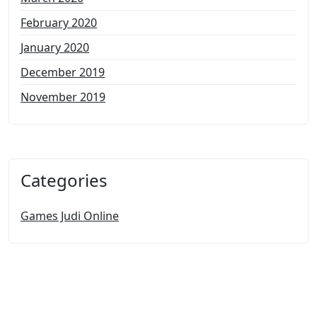
February 2020
January 2020
December 2019
November 2019
Categories
Games Judi Online