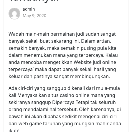
admin
May 9, 2020
Wadah main-main permainan judi sudah sangat
banyak sekali buat sekarang ini. Dalam artian,
semakin banyak, maka semakin pusing pula kita
dalam menemukan mana yang terpercaya. Kalau
anda mencoba mengetikkan Website judi online
terpercaya’ maka dapat banyak sekali hasil yang
keluar dan pastinya sangat membingungkan.
Ada ciri-ciri yang sanggup dikenali dari mula-mula
kali Menyaksikan situs casino online mana yang
sekiranya sanggup Dipercaya Tetapi tak seluruh
orang mendalami hal tersebut. Oleh karenanya, di
bawah ini akan dibahas sedikit mengenai ciri-ciri
dari web game taruhan yang mungkin mahir anda
ikuti!