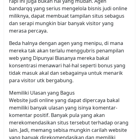
rapi ini juga bukan hal yang mudah. Agen
bandarqq yang serius mengelola bisnis judi online
miliknya, dapat membuat tampilan situs sebagus
dan serapi mungkin biar banyak visitor yang
merasa percaya.
Beda halnya dengan agen yang menipu, di mana
mereka tak akan terlalu menggubris penampilan
web yang Dipunyai Biasanya mereka bakal
konsentrasi menawari hal-hal seperti bonus yang
tidak masuk akal dan sebagainya untuk menarik
para visitor utk bergabung.
Memiliki Ulasan yang Bagus
Website judi online yang dapat dipercaya bakal
memiliki banyak ulasan yang isinya komentar-
komentar positif. Banyak pula yang akan
merekomendasikan situs tersebut terhadap orang
lain. Jadi, memang sebisa mungkin carilah website
yang banyak direkomendasikan dan memiliki