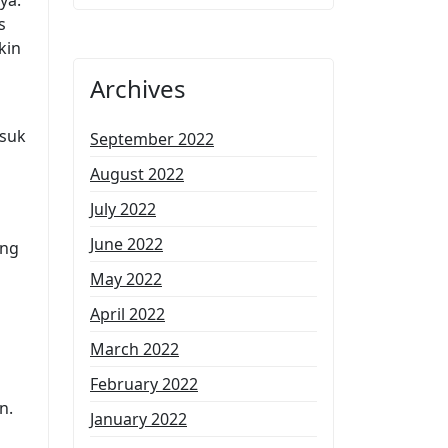
ya.
s
kin
Archives
asuk
September 2022
August 2022
July 2022
June 2022
ang
May 2022
April 2022
d
March 2022
February 2022
n.
January 2022