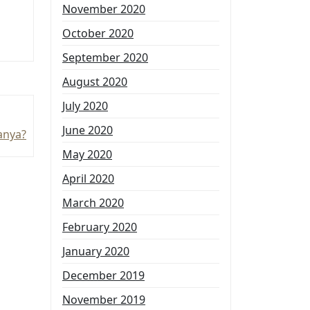
November 2020
October 2020
September 2020
August 2020
July 2020
June 2020
anya?
May 2020
April 2020
March 2020
February 2020
January 2020
December 2019
November 2019