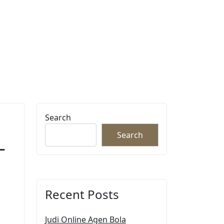
Search
Search
-
Recent Posts
Judi Online Agen Bola