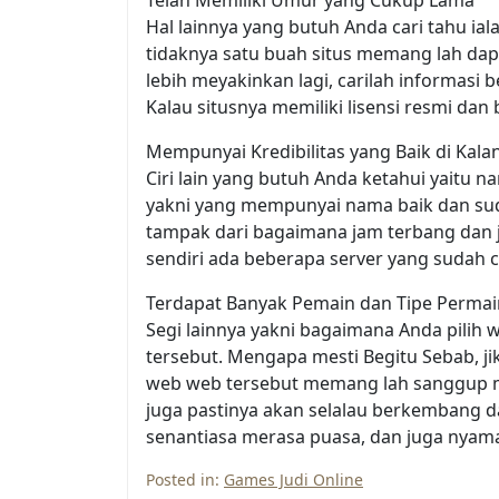
Telah Memiliki Umur yang Cukup Lama
Hal lainnya yang butuh Anda cari tahu ial
tidaknya satu buah situs memang lah dapat
lebih meyakinkan lagi, carilah informasi 
Kalau situsnya memiliki lisensi resmi da
Mempunyai Kredibilitas yang Baik di Kal
Ciri lain yang butuh Anda ketahui yaitu 
yakni yang mempunyai nama baik dan sud
tampak dari bagaimana jam terbang dan j
sendiri ada beberapa server yang sudah 
Terdapat Banyak Pemain dan Tipe Perma
Segi lainnya yakni bagaimana Anda pilih
tersebut. Mengapa mesti Begitu Sebab, 
web web tersebut memang lah sanggup m
juga pastinya akan selalau berkembang
senantiasa merasa puasa, dan juga nyama
Posted in:
Games Judi Online