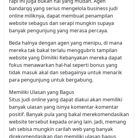
rapi ini juga bukan hal yang mudah. Agen
bandarqq yang serius mengelola business judi
online miliknya, dapat membuat penampilan
website sebagus dan serapi mungkin supaya
banyak pengunjung yang merasa percaya.
Beda halnya dengan agen yang menipu, di mana
mereka tak bakal terlalu menggubris tampilan
website yang Dimiliki Kebanyakan mereka dapat
fokus menawarkan hal-hal seperti bonus yang
tidak masuk akal dan sebagainya untuk menarik
para pengunjung untuk bergabung.
Memiliki Ulasan yang Bagus
Situs judi online yang dapat diakui akan memiliki
banyak ulasan yang isinya komentar-komentar
positif. Banyak pula yang bakal merekomendasikan
website tersebut kepada orang lain. Jadi, memang
lah sebisa mungkin carilah web yang banyak
direkomendasikan dan memiliki ulasan bagus.