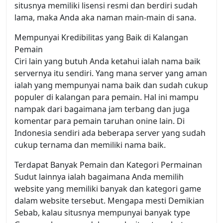
situsnya memiliki lisensi resmi dan berdiri sudah
lama, maka Anda aka naman main-main di sana.
Mempunyai Kredibilitas yang Baik di Kalangan
Pemain
Ciri lain yang butuh Anda ketahui ialah nama baik
servernya itu sendiri. Yang mana server yang aman
ialah yang mempunyai nama baik dan sudah cukup
populer di kalangan para pemain. Hal ini mampu
nampak dari bagaimana jam terbang dan juga
komentar para pemain taruhan onine lain. Di
Indonesia sendiri ada beberapa server yang sudah
cukup ternama dan memiliki nama baik.
Terdapat Banyak Pemain dan Kategori Permainan
Sudut lainnya ialah bagaimana Anda memilih
website yang memiliki banyak dan kategori game
dalam website tersebut. Mengapa mesti Demikian
Sebab, kalau situsnya mempunyai banyak type