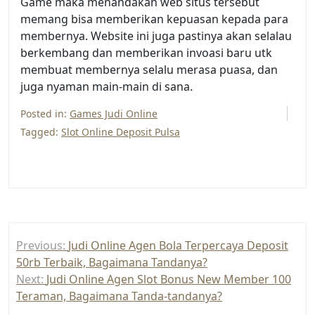
Game maka menandakan web situs tersebut
memang bisa memberikan kepuasan kepada para
membernya. Website ini juga pastinya akan selalau
berkembang dan memberikan invoasi baru utk
membuat membernya selalu merasa puasa, dan
juga nyaman main-main di sana.
Posted in:
Games Judi Online
Tagged:
Slot Online Deposit Pulsa
Post
Previous:
Judi Online Agen Bola Terpercaya Deposit
navigation
50rb Terbaik, Bagaimana Tandanya?
Next:
Judi Online Agen Slot Bonus New Member 100
Teraman, Bagaimana Tanda-tandanya?