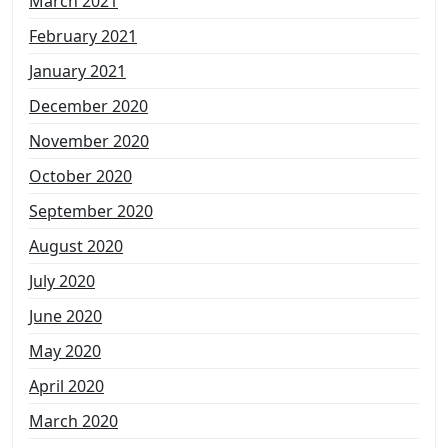
March 2021
February 2021
January 2021
December 2020
November 2020
October 2020
September 2020
August 2020
July 2020
June 2020
May 2020
April 2020
March 2020