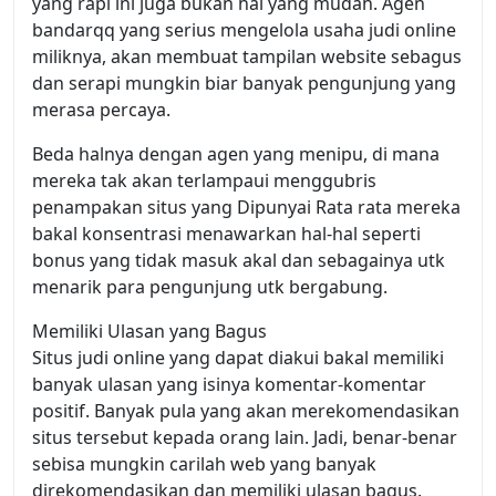
yang rapi ini juga bukan hal yang mudah. Agen
bandarqq yang serius mengelola usaha judi online
miliknya, akan membuat tampilan website sebagus
dan serapi mungkin biar banyak pengunjung yang
merasa percaya.
Beda halnya dengan agen yang menipu, di mana
mereka tak akan terlampaui menggubris
penampakan situs yang Dipunyai Rata rata mereka
bakal konsentrasi menawarkan hal-hal seperti
bonus yang tidak masuk akal dan sebagainya utk
menarik para pengunjung utk bergabung.
Memiliki Ulasan yang Bagus
Situs judi online yang dapat diakui bakal memiliki
banyak ulasan yang isinya komentar-komentar
positif. Banyak pula yang akan merekomendasikan
situs tersebut kepada orang lain. Jadi, benar-benar
sebisa mungkin carilah web yang banyak
direkomendasikan dan memiliki ulasan bagus.