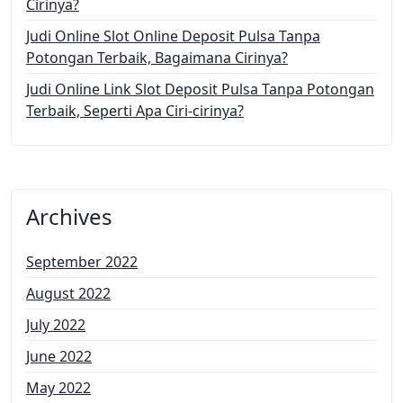
Cirinya?
Judi Online Slot Online Deposit Pulsa Tanpa
Potongan Terbaik, Bagaimana Cirinya?
Judi Online Link Slot Deposit Pulsa Tanpa Potongan
Terbaik, Seperti Apa Ciri-cirinya?
Archives
September 2022
August 2022
July 2022
June 2022
May 2022