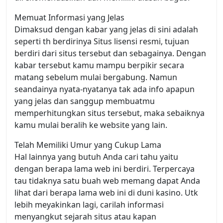
Memuat Informasi yang Jelas
Dimaksud dengan kabar yang jelas di sini adalah
seperti th berdirinya Situs lisensi resmi, tujuan
berdiri dari situs tersebut dan sebagainya. Dengan
kabar tersebut kamu mampu berpikir secara
matang sebelum mulai bergabung. Namun
seandainya nyata-nyatanya tak ada info apapun
yang jelas dan sanggup membuatmu
memperhitungkan situs tersebut, maka sebaiknya
kamu mulai beralih ke website yang lain.
Telah Memiliki Umur yang Cukup Lama
Hal lainnya yang butuh Anda cari tahu yaitu
dengan berapa lama web ini berdiri. Terpercaya
tau tidaknya satu buah web memang dapat Anda
lihat dari berapa lama web ini di duni kasino. Utk
lebih meyakinkan lagi, carilah informasi
menyangkut sejarah situs atau kapan