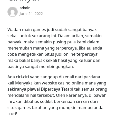
admin
June 24, 2022
Wadah main games judi sudah sangat banyak
sekali untuk sekarang ini. Dalam artian, semakin
banyak, maka semakin pusing pula kami dalam
menemukan mana yang terpercaya. Jikalau anda
coba mengetikkan Situs judi online terpercaya’
maka bakal banyak sekali hasil yang ke luar dan
pastinya sangat membingungkan.
Ada ciri-ciri yang sanggup dikenali dari perdana
kali Menyaksikan website casino online mana yang
sekiranya piawai Dipercaya Tetapi tak semua orang
mendalami hal tersebut. Oleh karenanya, di bawah
ini akan dibahas sedikit berkenaan ciri-ciri dari
situs games taruhan yang mungkin mampu anda
ikuti!