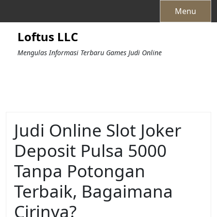
Skip
Menu
to
content
Loftus LLC
Mengulas Informasi Terbaru Games Judi Online
Judi Online Slot Joker
Deposit Pulsa 5000
Tanpa Potongan
Terbaik, Bagaimana
Cirinya?