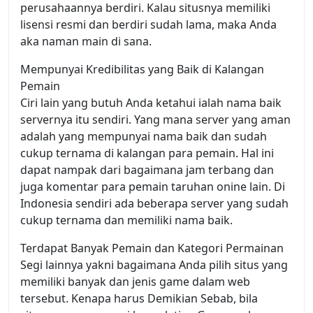
perusahaannya berdiri. Kalau situsnya memiliki
lisensi resmi dan berdiri sudah lama, maka Anda
aka naman main di sana.
Mempunyai Kredibilitas yang Baik di Kalangan
Pemain
Ciri lain yang butuh Anda ketahui ialah nama baik
servernya itu sendiri. Yang mana server yang aman
adalah yang mempunyai nama baik dan sudah
cukup ternama di kalangan para pemain. Hal ini
dapat nampak dari bagaimana jam terbang dan
juga komentar para pemain taruhan onine lain. Di
Indonesia sendiri ada beberapa server yang sudah
cukup ternama dan memiliki nama baik.
Terdapat Banyak Pemain dan Kategori Permainan
Segi lainnya yakni bagaimana Anda pilih situs yang
memiliki banyak dan jenis game dalam web
tersebut. Kenapa harus Demikian Sebab, bila