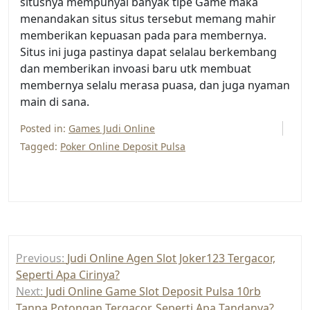
situsnya mempunyai banyak tipe Game maka
menandakan situs situs tersebut memang mahir
memberikan kepuasan pada para membernya.
Situs ini juga pastinya dapat selalau berkembang
dan memberikan invoasi baru utk membuat
membernya selalu merasa puasa, dan juga nyaman
main di sana.
Posted in:
Games Judi Online
Tagged:
Poker Online Deposit Pulsa
Post
Previous:
Judi Online Agen Slot Joker123 Tergacor,
navigation
Seperti Apa Cirinya?
Next:
Judi Online Game Slot Deposit Pulsa 10rb
Tanpa Potongan Tergacor, Seperti Apa Tandanya?