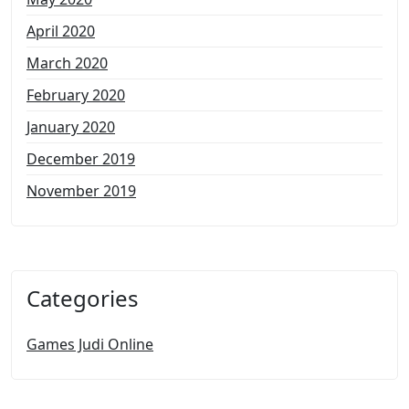
April 2020
March 2020
February 2020
January 2020
December 2019
November 2019
Categories
Games Judi Online