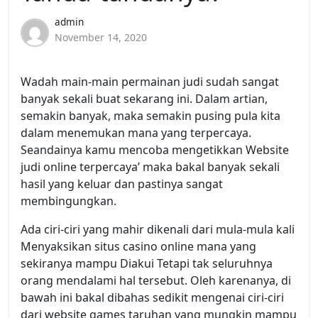
admin
November 14, 2020
Wadah main-main permainan judi sudah sangat
banyak sekali buat sekarang ini. Dalam artian,
semakin banyak, maka semakin pusing pula kita
dalam menemukan mana yang terpercaya.
Seandainya kamu mencoba mengetikkan Website
judi online terpercaya’ maka bakal banyak sekali
hasil yang keluar dan pastinya sangat
membingungkan.
Ada ciri-ciri yang mahir dikenali dari mula-mula kali
Menyaksikan situs casino online mana yang
sekiranya mampu Diakui Tetapi tak seluruhnya
orang mendalami hal tersebut. Oleh karenanya, di
bawah ini bakal dibahas sedikit mengenai ciri-ciri
dari website games taruhan yang mungkin mampu