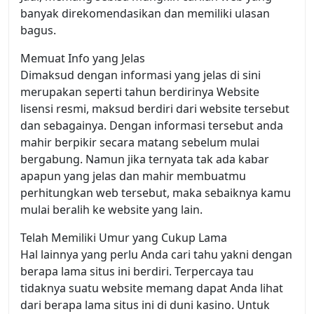
banyak direkomendasikan dan memiliki ulasan
bagus.
Memuat Info yang Jelas
Dimaksud dengan informasi yang jelas di sini
merupakan seperti tahun berdirinya Website
lisensi resmi, maksud berdiri dari website tersebut
dan sebagainya. Dengan informasi tersebut anda
mahir berpikir secara matang sebelum mulai
bergabung. Namun jika ternyata tak ada kabar
apapun yang jelas dan mahir membuatmu
perhitungkan web tersebut, maka sebaiknya kamu
mulai beralih ke website yang lain.
Telah Memiliki Umur yang Cukup Lama
Hal lainnya yang perlu Anda cari tahu yakni dengan
berapa lama situs ini berdiri. Terpercaya tau
tidaknya suatu website memang dapat Anda lihat
dari berapa lama situs ini di duni kasino. Untuk