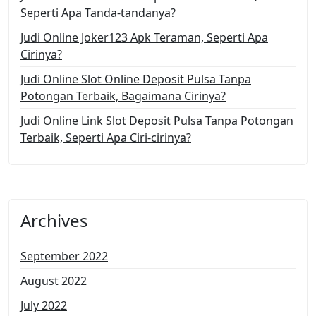
Seperti Apa Tanda-tandanya?
Judi Online Joker123 Apk Teraman, Seperti Apa
Cirinya?
Judi Online Slot Online Deposit Pulsa Tanpa
Potongan Terbaik, Bagaimana Cirinya?
Judi Online Link Slot Deposit Pulsa Tanpa Potongan
Terbaik, Seperti Apa Ciri-cirinya?
Archives
September 2022
August 2022
July 2022