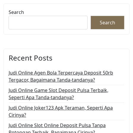
Search
Search
Recent Posts
Judi Online Agen Bola Terpercaya Deposit 50rb
Tergacor, Bagaimana Tanda-tandanya?
Judi Online Game Slot Deposit Pulsa Terbaik,
Seperti Apa Tanda-tandanya?
Judi Online Joker123 Apk Teraman, Seperti Apa
Cirinya?
Judi Online Slot Online Deposit Pulsa Tanpa
Potongan Terbaik, Bagaimana Cirinya?