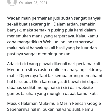
October 23, 2021
Wadah main permainan judi sudah sangat banyak
sekali buat sekarang ini. Dalam artian, semakin
banyak, maka semakin pusing pula kami dalam
menemukan mana yang terpercaya. Kalau kamu
coba mengetikkan Web judi online terpercaya’
maka bakal banyak sekali hasil yang ke luar dan
pastinya sangat membingungkan.
Ada ciri-ciri yang piawai dikenali dari pertama kali
Menonton situs casino online mana yang sekiranya
mahir Dipercaya Tapi tak semua orang memahami
hal tersebut. Oleh karenanya, di bawah ini dapat
dibahas sedikit mengenai ciri-ciri dari website
games taruhan yang mungkin dapat kamu ikuti!
Masuk Halaman Mula-mula Mesin Pencari Google
Sebenarnya hal ini bukan hal yang sulit, kamu