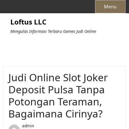
Skip
Menu
to
content
Loftus LLC
Mengulas Informasi Terbaru Games Judi Online
Judi Online Slot Joker
Deposit Pulsa Tanpa
Potongan Teraman,
Bagaimana Cirinya?
admin