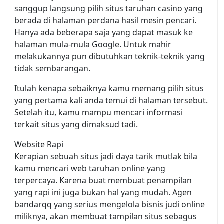
sanggup langsung pilih situs taruhan casino yang
berada di halaman perdana hasil mesin pencari.
Hanya ada beberapa saja yang dapat masuk ke
halaman mula-mula Google. Untuk mahir
melakukannya pun dibutuhkan teknik-teknik yang
tidak sembarangan.
Itulah kenapa sebaiknya kamu memang pilih situs
yang pertama kali anda temui di halaman tersebut.
Setelah itu, kamu mampu mencari informasi
terkait situs yang dimaksud tadi.
Website Rapi
Kerapian sebuah situs jadi daya tarik mutlak bila
kamu mencari web taruhan online yang
terpercaya. Karena buat membuat penampilan
yang rapi ini juga bukan hal yang mudah. Agen
bandarqq yang serius mengelola bisnis judi online
miliknya, akan membuat tampilan situs sebagus