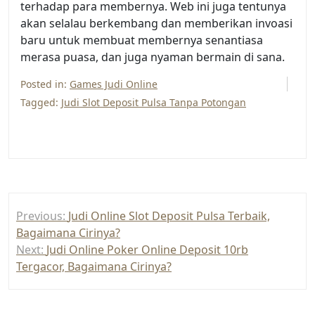
terhadap para membernya. Web ini juga tentunya
akan selalau berkembang dan memberikan invoasi
baru untuk membuat membernya senantiasa
merasa puasa, dan juga nyaman bermain di sana.
Posted in:
Games Judi Online
Tagged:
Judi Slot Deposit Pulsa Tanpa Potongan
Post
Previous:
Judi Online Slot Deposit Pulsa Terbaik,
navigation
Bagaimana Cirinya?
Next:
Judi Online Poker Online Deposit 10rb
Tergacor, Bagaimana Cirinya?