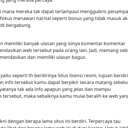
ng yang merasa percaya.
di mana mereka tak dapat terlampaui menggubris penamp
n fokus menawari hal-hal seperti bonus yang tidak masuk ak
utk bergabung.
kan memiliki banyak ulasan yang isinya komentar-komentar
endasikan web tersebut pada orang lain. Jadi, memang seb
omendasikan dan memiliki ulasan bagus.
aitu seperti th berdirinya Situs lisensi resmi, tujuan berdir
gan info tersebut kamu dapat berpikir secara matang sebel
yatanya tak ada info apapun yang jelas dan mampu
rsebut, maka sebaiknya kamu mulai beralih ke web yan
kni dengan berapa lama situs ini berdiri. Terpercaya tau