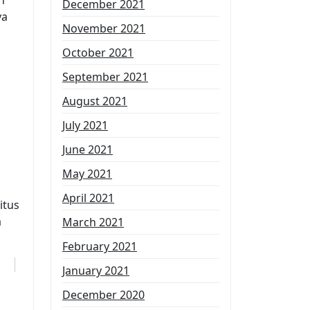
h
December 2021
ya
November 2021
October 2021
September 2021
August 2021
July 2021
June 2021
May 2021
April 2021
itus
a
March 2021
February 2021
January 2021
December 2020