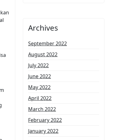
akan
al
Archives
September 2022
August 2022
isa
July 2022
June 2022
i
May 2022
um
April 2022
g
March 2022
February 2022
January 2022