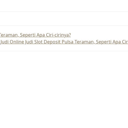
eraman, Seperti Apa Ciri-cirinya?
Judi Online Judi Slot Deposit Pulsa Teraman, Seperti Apa Ci