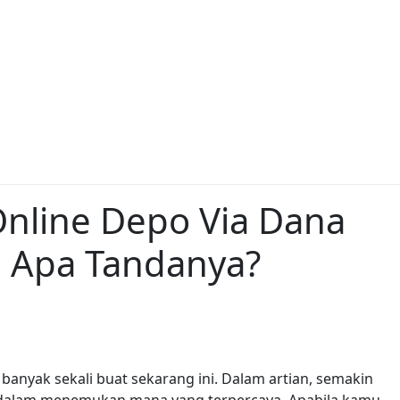
 Online Depo Via Dana
i Apa Tandanya?
anyak sekali buat sekarang ini. Dalam artian, semakin