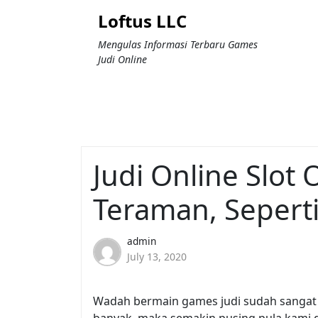
Skip
Loftus LLC
to
content
Mengulas Informasi Terbaru Games
Judi Online
Judi Online Slot
Teraman, Sepert
admin
July 13, 2020
Wadah bermain games judi sudah sangat b