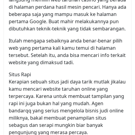
di halaman perdana hasil mesin pencari. Hanya ada
beberapa saja yang mampu masuk ke halaman
pertama Google. Buat mahir melakukannya pun
dibutuhkan teknik-teknik yang tidak sembarangan.
Itulah mengapa sebaiknya anda benar-benar pilih
web yang pertama kali kamu temui di halaman
tersebut. Setelah itu, anda bisa mencari info terkait
website yang dimaksud tadi.
Situs Rapi
Kerapian sebuah situs jadi daya tarik mutlak jikalau
kamu mencari website taruhan online yang
terpercaya. Karena untuk membuat tampilan yang
rapi ini juga bukan hal yang mudah. Agen
bandarqq yang serius mengelola bisnis judi online
miliknya, bakal membuat penampilan situs
sebagus dan serapi mungkin biar banyak
pengunjung yang merasa percaya.