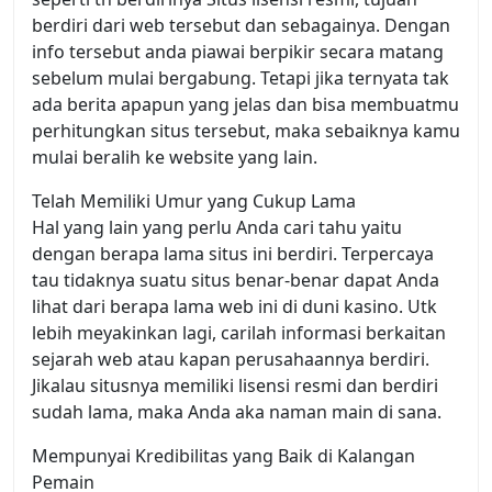
berdiri dari web tersebut dan sebagainya. Dengan
info tersebut anda piawai berpikir secara matang
sebelum mulai bergabung. Tetapi jika ternyata tak
ada berita apapun yang jelas dan bisa membuatmu
perhitungkan situs tersebut, maka sebaiknya kamu
mulai beralih ke website yang lain.
Telah Memiliki Umur yang Cukup Lama
Hal yang lain yang perlu Anda cari tahu yaitu
dengan berapa lama situs ini berdiri. Terpercaya
tau tidaknya suatu situs benar-benar dapat Anda
lihat dari berapa lama web ini di duni kasino. Utk
lebih meyakinkan lagi, carilah informasi berkaitan
sejarah web atau kapan perusahaannya berdiri.
Jikalau situsnya memiliki lisensi resmi dan berdiri
sudah lama, maka Anda aka naman main di sana.
Mempunyai Kredibilitas yang Baik di Kalangan
Pemain