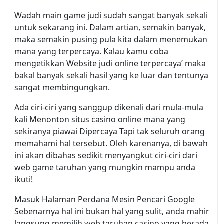
Wadah main game judi sudah sangat banyak sekali
untuk sekarang ini. Dalam artian, semakin banyak,
maka semakin pusing pula kita dalam menemukan
mana yang terpercaya. Kalau kamu coba
mengetikkan Website judi online terpercaya’ maka
bakal banyak sekali hasil yang ke luar dan tentunya
sangat membingungkan.
Ada ciri-ciri yang sanggup dikenali dari mula-mula
kali Menonton situs casino online mana yang
sekiranya piawai Dipercaya Tapi tak seluruh orang
memahami hal tersebut. Oleh karenanya, di bawah
ini akan dibahas sedikit menyangkut ciri-ciri dari
web game taruhan yang mungkin mampu anda
ikuti!
Masuk Halaman Perdana Mesin Pencari Google
Sebenarnya hal ini bukan hal yang sulit, anda mahir
langsung memilih web taruhan casino yang berada