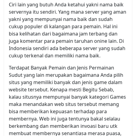
Ciri lain yang butuh Anda ketahui yakni nama baik
servernya itu sendiri. Yang mana server yang aman
yakni yang mempunyai nama baik dan sudah
cukup populer di kalangan para pemain. Hal ini
bisa kelihatan dari bagaimana jam terbang dan
juga komentar para pemain taruhan onine lain. Di
Indonesia sendiri ada beberapa server yang sudah
cukup terkenal dan memiliki nama baik.
Terdapat Banyak Pemain dan Jenis Permainan
Sudut yang lain merupakan bagaimana Anda pilih
situs yang memiliki banyak dan jenis game dalam
website tersebut. Kenapa mesti Begitu Sebab,
kalau situsnya mempunyai banyak kategori Games
maka menandakan web situs tersebut memang
bisa memberikan kepuasan terhadap para
membernya. Web ini juga tentunya bakal selalau
berkembang dan memberikan invoasi baru utk
membuat membernya senantiasa merasa puasa,