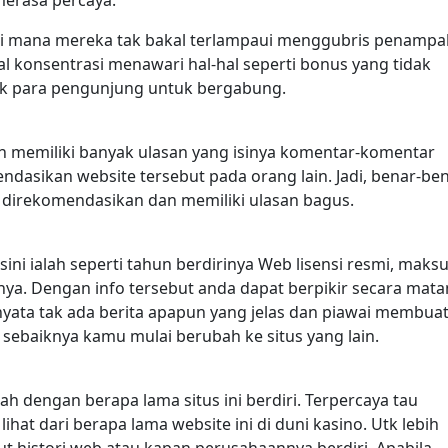
erasa percaya.
di mana mereka tak bakal terlampaui menggubris penamp
l konsentrasi menawari hal-hal seperti bonus yang tidak
ik para pengunjung untuk bergabung.
an memiliki banyak ulasan yang isinya komentar-komentar
ndasikan website tersebut pada orang lain. Jadi, benar-be
k direkomendasikan dan memiliki ulasan bagus.
ini ialah seperti tahun berdirinya Web lisensi resmi, maks
inya. Dengan info tersebut anda dapat berpikir secara mat
rnyata tak ada berita apapun yang jelas dan piawai membu
ebaiknya kamu mulai berubah ke situs yang lain.
lah dengan berapa lama situs ini berdiri. Terpercaya tau
hat dari berapa lama website ini di duni kasino. Utk lebih