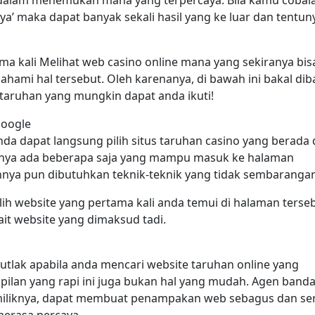
 dalam menemukan mana yang terpercaya. Bila kamu cobal
ya’ maka dapat banyak sekali hasil yang ke luar dan tentun
rtama kali Melihat web casino online mana yang sekiranya bis
ami hal tersebut. Oleh karenanya, di bawah ini bakal dib
me taruhan yang mungkin dapat anda ikuti!
Google
anda dapat langsung pilih situs taruhan casino yang berada 
Hanya ada beberapa saja yang mampu masuk ke halaman
nya pun dibutuhkan teknik-teknik yang tidak sembarangan
ih website yang pertama kali anda temui di halaman terseb
ait website yang dimaksud tadi.
mutlak apabila anda mencari website taruhan online yang
ilan yang rapi ini juga bukan hal yang mudah. Agen band
e miliknya, dapat membuat penampakan web sebagus dan se