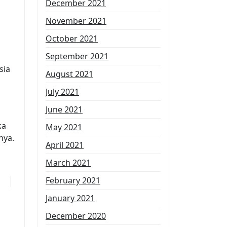
December 2021
November 2021
October 2021
September 2021
sia
August 2021
July 2021
June 2021
ka
May 2021
nya.
April 2021
March 2021
February 2021
January 2021
December 2020