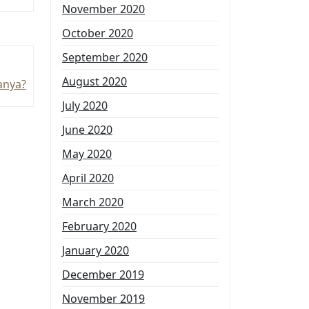
November 2020
October 2020
September 2020
August 2020
anya?
July 2020
June 2020
May 2020
April 2020
March 2020
February 2020
January 2020
December 2019
November 2019