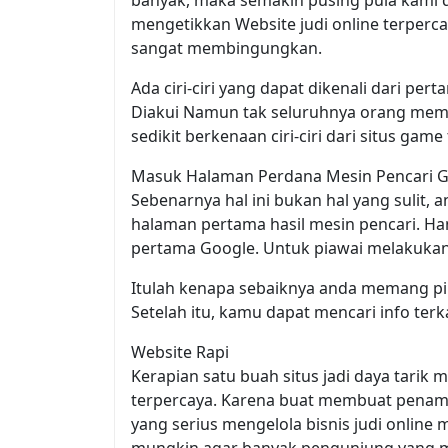
banyak, maka semakin pusing pula kami
mengetikkan Website judi online terperca
sangat membingungkan.
Ada ciri-ciri yang dapat dikenali dari pe
Diakui Namun tak seluruhnya orang memah
sedikit berkenaan ciri-ciri dari situs ga
Masuk Halaman Perdana Mesin Pencari 
Sebenarnya hal ini bukan hal yang sulit, 
halaman pertama hasil mesin pencari. 
pertama Google. Untuk piawai melakukan
Itulah kenapa sebaiknya anda memang pil
Setelah itu, kamu dapat mencari info terk
Website Rapi
Kerapian satu buah situs jadi daya tarik 
terpercaya. Karena buat membuat penamp
yang serius mengelola bisnis judi onlin