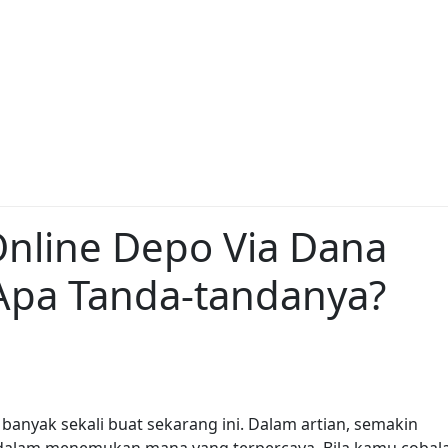
 Online Depo Via Dana
 Apa Tanda-tandanya?
anyak sekali buat sekarang ini. Dalam artian, semakin