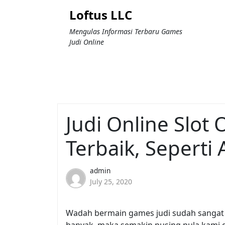
Skip
Loftus LLC
to
content
Mengulas Informasi Terbaru Games
Judi Online
Judi Online Slot
Terbaik, Seperti
admin
July 25, 2020
Wadah bermain games judi sudah sangat b