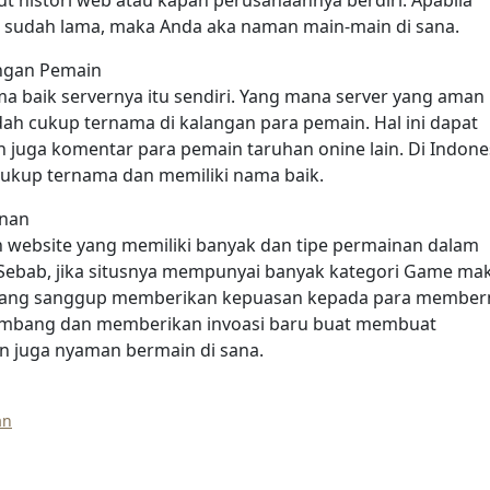
t histori web atau kapan perusahaannya berdiri. Apabila
iri sudah lama, maka Anda aka naman main-main di sana.
angan Pemain
ama baik servernya itu sendiri. Yang mana server yang aman
h cukup ternama di kalangan para pemain. Hal ini dapat
n juga komentar para pemain taruhan onine lain. Di Indone
cukup ternama dan memiliki nama baik.
inan
ih website yang memiliki banyak dan tipe permainan dalam
 Sebab, jika situsnya mempunyai banyak kategori Game ma
mang sanggup memberikan kepuasan kepada para member
erkembang dan memberikan invoasi baru buat membuat
 juga nyaman bermain di sana.
an