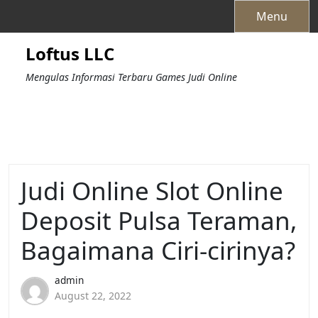
Skip
Menu
to
content
Loftus LLC
Mengulas Informasi Terbaru Games Judi Online
Judi Online Slot Online
Deposit Pulsa Teraman,
Bagaimana Ciri-cirinya?
admin
August 22, 2022