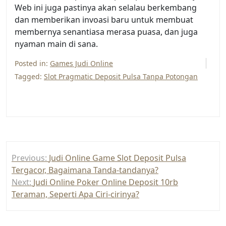
Web ini juga pastinya akan selalau berkembang
dan memberikan invoasi baru untuk membuat
membernya senantiasa merasa puasa, dan juga
nyaman main di sana.
Posted in:
Games Judi Online
Tagged:
Slot Pragmatic Deposit Pulsa Tanpa Potongan
Post
Previous:
Judi Online Game Slot Deposit Pulsa
navigation
Tergacor, Bagaimana Tanda-tandanya?
Next:
Judi Online Poker Online Deposit 10rb
Teraman, Seperti Apa Ciri-cirinya?