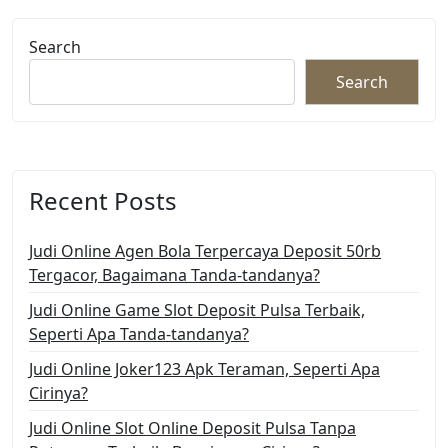
Search
Search
Recent Posts
Judi Online Agen Bola Terpercaya Deposit 50rb
Tergacor, Bagaimana Tanda-tandanya?
Judi Online Game Slot Deposit Pulsa Terbaik,
Seperti Apa Tanda-tandanya?
Judi Online Joker123 Apk Teraman, Seperti Apa
Cirinya?
Judi Online Slot Online Deposit Pulsa Tanpa