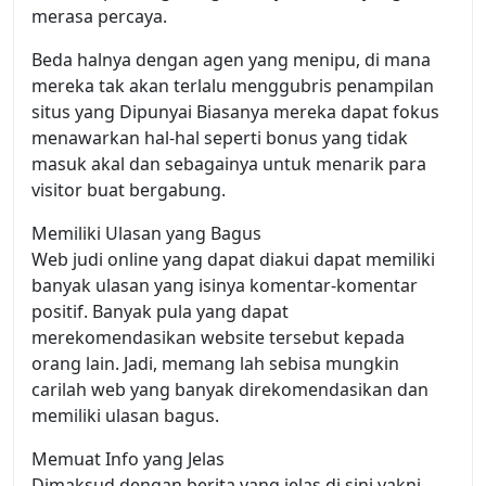
merasa percaya.
Beda halnya dengan agen yang menipu, di mana
mereka tak akan terlalu menggubris penampilan
situs yang Dipunyai Biasanya mereka dapat fokus
menawarkan hal-hal seperti bonus yang tidak
masuk akal dan sebagainya untuk menarik para
visitor buat bergabung.
Memiliki Ulasan yang Bagus
Web judi online yang dapat diakui dapat memiliki
banyak ulasan yang isinya komentar-komentar
positif. Banyak pula yang dapat
merekomendasikan website tersebut kepada
orang lain. Jadi, memang lah sebisa mungkin
carilah web yang banyak direkomendasikan dan
memiliki ulasan bagus.
Memuat Info yang Jelas
Dimaksud dengan berita yang jelas di sini yakni