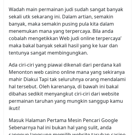
Wadah main permainan judi sudah sangat banyak
sekali utk sekarang ini. Dalam artian, semakin
banyak, maka semakin pusing pula kita dalam
menemukan mana yang terpercaya. Bila anda
cobalah mengetikkan Web judi online terpercaya’
maka bakal banyak sekali hasil yang ke luar dan
tentunya sangat membingungkan.
Ada ciri-ciri yang piawai dikenali dari perdana kali
Menonton web casino online mana yang sekiranya
mahir Diakui Tapi tak seluruhnya orang mendalami
hal tersebut. Oleh karenanya, di bawah ini bakal
dibahas sedikit menyangkut ciri-ciri dari website
permainan taruhan yang mungkin sanggup kamu
ikuti!
Masuk Halaman Pertama Mesin Pencari Google
Sebenarnya hal ini bukan hal yang sulit, anda
sanggup langsung memilih website taruhan casino