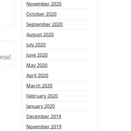
November 2020
October 2020
September 2020
August 2020
July 2020
June 2020
danya?
May 2020
April 2020
March 2020
February 2020
January 2020
December 2019
November 2019