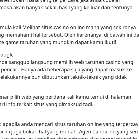
nemukan mana yang terpercaya. Jika anda cobalah
maka akan banyak sekali hasil yang ke luar dan tentunya
a-mula kali Melihat situs casino online mana yang sekiranya
g memahami hal tersebut. Oleh karenanya, di bawah ini d
bsite game taruhan yang mungkin dapat kamu ikuti!
Google
, anda sanggup langsung memilih web taruhan casino yang
 pencari. Hanya ada beberapa saja yang dapat masuk ke
lakukannya pun dibutuhkan teknik-teknik yang tidak
nar pilih web yang perdana kali kamu temui di halaman
 info terkait situs yang dimaksud tadi.
ak apabila anda mencari situs taruhan online yang terpercay
i ini juga bukan hal yang mudah. Agen bandarqq yang seri