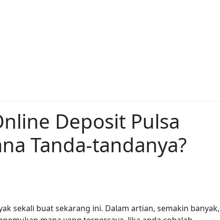
Online Deposit Pulsa
ana Tanda-tandanya?
k sekali buat sekarang ini. Dalam artian, semakin banyak,