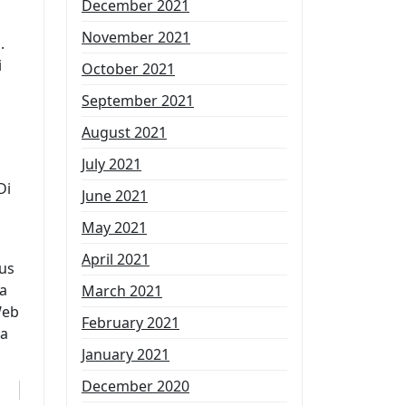
December 2021
November 2021
.
i
October 2021
September 2021
August 2021
July 2021
Di
June 2021
May 2021
April 2021
tus
a
March 2021
Web
February 2021
ya
January 2021
December 2020