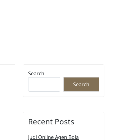
Search
Search
Recent Posts
Judi Online Agen Bola