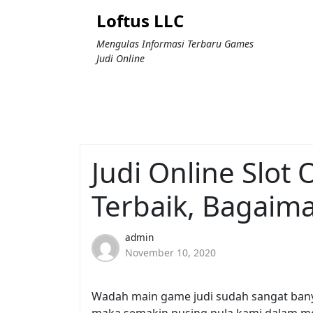
Skip
Loftus LLC
to
content
Mengulas Informasi Terbaru Games
Judi Online
Judi Online Slot 
Terbaik, Bagaim
admin
November 10, 2020
Wadah main game judi sudah sangat banya