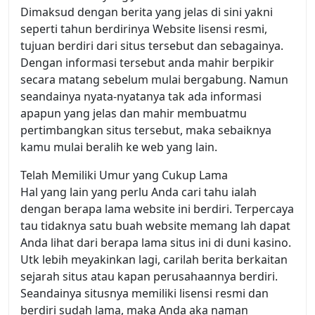
Dimaksud dengan berita yang jelas di sini yakni
seperti tahun berdirinya Website lisensi resmi,
tujuan berdiri dari situs tersebut dan sebagainya.
Dengan informasi tersebut anda mahir berpikir
secara matang sebelum mulai bergabung. Namun
seandainya nyata-nyatanya tak ada informasi
apapun yang jelas dan mahir membuatmu
pertimbangkan situs tersebut, maka sebaiknya
kamu mulai beralih ke web yang lain.
Telah Memiliki Umur yang Cukup Lama
Hal yang lain yang perlu Anda cari tahu ialah
dengan berapa lama website ini berdiri. Terpercaya
tau tidaknya satu buah website memang lah dapat
Anda lihat dari berapa lama situs ini di duni kasino.
Utk lebih meyakinkan lagi, carilah berita berkaitan
sejarah situs atau kapan perusahaannya berdiri.
Seandainya situsnya memiliki lisensi resmi dan
berdiri sudah lama, maka Anda aka naman