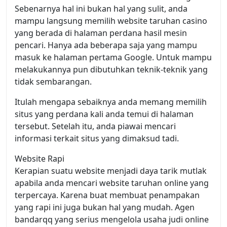
Sebenarnya hal ini bukan hal yang sulit, anda
mampu langsung memilih website taruhan casino
yang berada di halaman perdana hasil mesin
pencari. Hanya ada beberapa saja yang mampu
masuk ke halaman pertama Google. Untuk mampu
melakukannya pun dibutuhkan teknik-teknik yang
tidak sembarangan.
Itulah mengapa sebaiknya anda memang memilih
situs yang perdana kali anda temui di halaman
tersebut. Setelah itu, anda piawai mencari
informasi terkait situs yang dimaksud tadi.
Website Rapi
Kerapian suatu website menjadi daya tarik mutlak
apabila anda mencari website taruhan online yang
terpercaya. Karena buat membuat penampakan
yang rapi ini juga bukan hal yang mudah. Agen
bandarqq yang serius mengelola usaha judi online