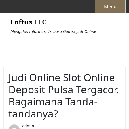
Skip
Menu
to
content
Loftus LLC
Mengulas Informasi Terbaru Games Judi Online
Judi Online Slot Online
Deposit Pulsa Tergacor,
Bagaimana Tanda-
tandanya?
admin