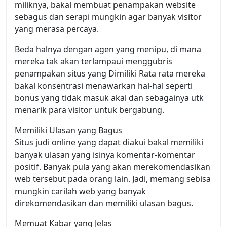
miliknya, bakal membuat penampakan website
sebagus dan serapi mungkin agar banyak visitor
yang merasa percaya.
Beda halnya dengan agen yang menipu, di mana
mereka tak akan terlampaui menggubris
penampakan situs yang Dimiliki Rata rata mereka
bakal konsentrasi menawarkan hal-hal seperti
bonus yang tidak masuk akal dan sebagainya utk
menarik para visitor untuk bergabung.
Memiliki Ulasan yang Bagus
Situs judi online yang dapat diakui bakal memiliki
banyak ulasan yang isinya komentar-komentar
positif. Banyak pula yang akan merekomendasikan
web tersebut pada orang lain. Jadi, memang sebisa
mungkin carilah web yang banyak
direkomendasikan dan memiliki ulasan bagus.
Memuat Kabar yang Jelas