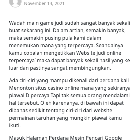
November 14, 2021
Wadah main game judi sudah sangat banyak sekali
buat sekarang ini. Dalam artian, semakin banyak,
maka semakin pusing pula kami dalam
menemukan mana yang terpercaya. Seandainya
kamu cobalah mengetikkan Website judi online
terpercaya’ maka dapat banyak sekali hasil yang ke
luar dan pastinya sangat membingungkan.
Ada ciri-ciri yang mampu dikenali dari perdana kali
Menonton situs casino online mana yang sekiranya
piawai Dipercaya Tapi tak semua orang mendalami
hal tersebut. Oleh karenanya, di bawah ini dapat
dibahas sedikit tentang ciri-ciri dari website
permainan taruhan yang mungkin piawai kamu
ikuti!
Masuk Halaman Perdana Mesin Pencari Google