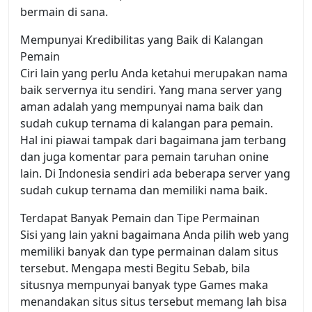
bermain di sana.
Mempunyai Kredibilitas yang Baik di Kalangan
Pemain
Ciri lain yang perlu Anda ketahui merupakan nama
baik servernya itu sendiri. Yang mana server yang
aman adalah yang mempunyai nama baik dan
sudah cukup ternama di kalangan para pemain.
Hal ini piawai tampak dari bagaimana jam terbang
dan juga komentar para pemain taruhan onine
lain. Di Indonesia sendiri ada beberapa server yang
sudah cukup ternama dan memiliki nama baik.
Terdapat Banyak Pemain dan Tipe Permainan
Sisi yang lain yakni bagaimana Anda pilih web yang
memiliki banyak dan type permainan dalam situs
tersebut. Mengapa mesti Begitu Sebab, bila
situsnya mempunyai banyak type Games maka
menandakan situs situs tersebut memang lah bisa