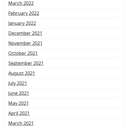
March 2022
February 2022
January 2022
December 2021
November 2021
October 2021
September 2021
August 2021
July 2021
June 2021
May 2021
April 2021
March 2021