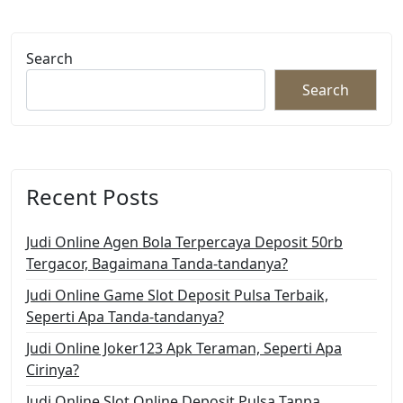
Search
Search
Recent Posts
Judi Online Agen Bola Terpercaya Deposit 50rb
Tergacor, Bagaimana Tanda-tandanya?
Judi Online Game Slot Deposit Pulsa Terbaik,
Seperti Apa Tanda-tandanya?
Judi Online Joker123 Apk Teraman, Seperti Apa
Cirinya?
Judi Online Slot Online Deposit Pulsa Tanpa