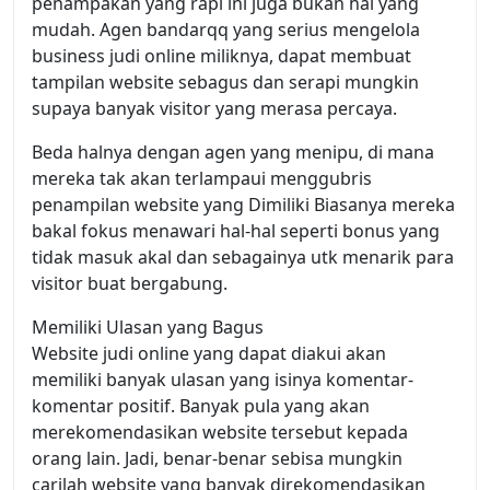
penampakan yang rapi ini juga bukan hal yang
mudah. Agen bandarqq yang serius mengelola
business judi online miliknya, dapat membuat
tampilan website sebagus dan serapi mungkin
supaya banyak visitor yang merasa percaya.
Beda halnya dengan agen yang menipu, di mana
mereka tak akan terlampaui menggubris
penampilan website yang Dimiliki Biasanya mereka
bakal fokus menawari hal-hal seperti bonus yang
tidak masuk akal dan sebagainya utk menarik para
visitor buat bergabung.
Memiliki Ulasan yang Bagus
Website judi online yang dapat diakui akan
memiliki banyak ulasan yang isinya komentar-
komentar positif. Banyak pula yang akan
merekomendasikan website tersebut kepada
orang lain. Jadi, benar-benar sebisa mungkin
carilah website yang banyak direkomendasikan