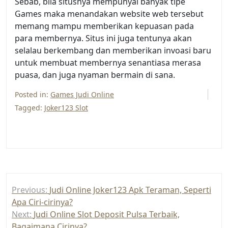
Sebab, bila situsnya mempunyai banyak tipe
Games maka menandakan website web tersebut
memang mampu memberikan kepuasan pada
para membernya. Situs ini juga tentunya akan
selalau berkembang dan memberikan invoasi baru
untuk membuat membernya senantiasa merasa
puasa, dan juga nyaman bermain di sana.
Posted in:
Games Judi Online
Tagged:
Joker123 Slot
Post
Previous:
Judi Online Joker123 Apk Teraman, Seperti
navigation
Apa Ciri-cirinya?
Next:
Judi Online Slot Deposit Pulsa Terbaik,
Bagaimana Cirinya?