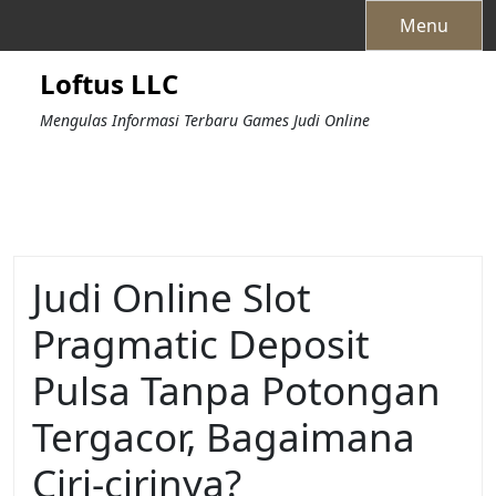
Skip
Menu
to
content
Loftus LLC
Mengulas Informasi Terbaru Games Judi Online
Judi Online Slot
Pragmatic Deposit
Pulsa Tanpa Potongan
Tergacor, Bagaimana
Ciri-cirinya?