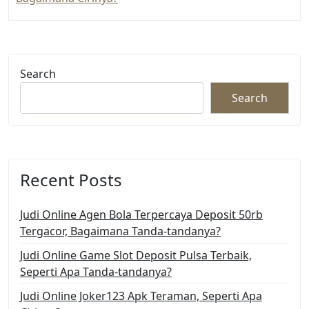
Search
Search
Recent Posts
Judi Online Agen Bola Terpercaya Deposit 50rb
Tergacor, Bagaimana Tanda-tandanya?
Judi Online Game Slot Deposit Pulsa Terbaik,
Seperti Apa Tanda-tandanya?
Judi Online Joker123 Apk Teraman, Seperti Apa