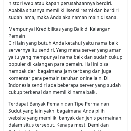
histori web atau kapan perusahaannya berdiri.
Apabila situsnya memiliki lisensi resmi dan berdiri
sudah lama, maka Anda aka naman main di sana.
Mempunyai Kredibilitas yang Baik di Kalangan
Pemain
Ciri lain yang butuh Anda ketahui yaitu nama baik
servernya itu sendiri. Yang mana server yang aman
yaitu yang mempunyai nama baik dan sudah cukup
populer di kalangan para pemain. Hal ini bisa
nampak dari bagaimana jam terbang dan juga
komentar para pemain taruhan onine lain. Di
Indonesia sendiri ada beberapa server yang sudah
cukup terkenal dan memiliki nama baik.
Terdapat Banyak Pemain dan Tipe Permainan
Sudut yang lain yakni bagaimana Anda pilih
website yang memiliki banyak dan jenis permainan
dalam situs tersebut. Kenapa mesti Demikian