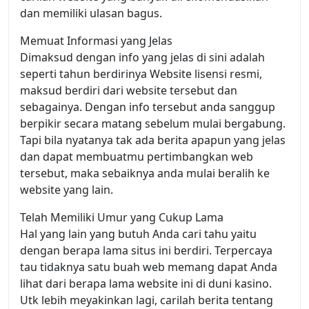
dan memiliki ulasan bagus.
Memuat Informasi yang Jelas
Dimaksud dengan info yang jelas di sini adalah
seperti tahun berdirinya Website lisensi resmi,
maksud berdiri dari website tersebut dan
sebagainya. Dengan info tersebut anda sanggup
berpikir secara matang sebelum mulai bergabung.
Tapi bila nyatanya tak ada berita apapun yang jelas
dan dapat membuatmu pertimbangkan web
tersebut, maka sebaiknya anda mulai beralih ke
website yang lain.
Telah Memiliki Umur yang Cukup Lama
Hal yang lain yang butuh Anda cari tahu yaitu
dengan berapa lama situs ini berdiri. Terpercaya
tau tidaknya satu buah web memang dapat Anda
lihat dari berapa lama website ini di duni kasino.
Utk lebih meyakinkan lagi, carilah berita tentang