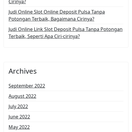
Cirinya?
Judi Online Slot Online Deposit Pulsa Tanpa
Potongan Terbaik, Bagaimana Cirinya?
Judi Online Link Slot Deposit Pulsa Tanpa Potongan
Terbaik, Seperti Apa Ciri-cirinya?
Archives
September 2022
August 2022
July 2022
June 2022
May 2022