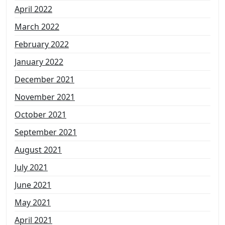
April 2022
March 2022
February 2022
January 2022
December 2021
November 2021
October 2021
September 2021
August 2021
July 2021
June 2021
May 2021
April 2021