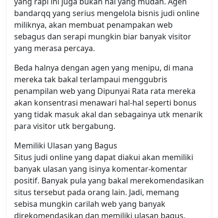
yang rapi ini juga bukan hal yang mudah. Agen
bandarqq yang serius mengelola bisnis judi online
miliknya, akan membuat penampakan web
sebagus dan serapi mungkin biar banyak visitor
yang merasa percaya.
Beda halnya dengan agen yang menipu, di mana
mereka tak bakal terlampaui menggubris
penampilan web yang Dipunyai Rata rata mereka
akan konsentrasi menawari hal-hal seperti bonus
yang tidak masuk akal dan sebagainya utk menarik
para visitor utk bergabung.
Memiliki Ulasan yang Bagus
Situs judi online yang dapat diakui akan memiliki
banyak ulasan yang isinya komentar-komentar
positif. Banyak pula yang bakal merekomendasikan
situs tersebut pada orang lain. Jadi, memang
sebisa mungkin carilah web yang banyak
direkomendasikan dan memiliki ulasan bagus.