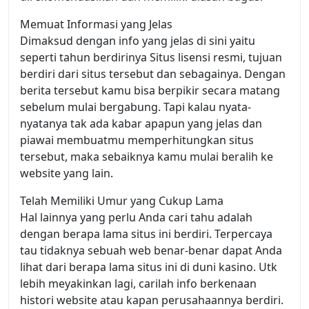
Memuat Informasi yang Jelas
Dimaksud dengan info yang jelas di sini yaitu
seperti tahun berdirinya Situs lisensi resmi, tujuan
berdiri dari situs tersebut dan sebagainya. Dengan
berita tersebut kamu bisa berpikir secara matang
sebelum mulai bergabung. Tapi kalau nyata-
nyatanya tak ada kabar apapun yang jelas dan
piawai membuatmu memperhitungkan situs
tersebut, maka sebaiknya kamu mulai beralih ke
website yang lain.
Telah Memiliki Umur yang Cukup Lama
Hal lainnya yang perlu Anda cari tahu adalah
dengan berapa lama situs ini berdiri. Terpercaya
tau tidaknya sebuah web benar-benar dapat Anda
lihat dari berapa lama situs ini di duni kasino. Utk
lebih meyakinkan lagi, carilah info berkenaan
histori website atau kapan perusahaannya berdiri.