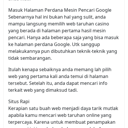
Masuk Halaman Perdana Mesin Pencari Google
Sebenarnya hal ini bukan hal yang sulit, anda
mampu langsung memilih web taruhan casino
yang berada di halaman pertama hasil mesin
pencari. Hanya ada beberapa saja yang bisa masuk
ke halaman perdana Google. Utk sanggup
melakukannya pun dibutuhkan teknik-teknik yang
tidak sembarangan.
Itulah kenapa sebaiknya anda memang lah pilih
web yang pertama kali anda temui di halaman
tersebut. Setelah itu, anda dapat mencari info
terkait web yang dimaksud tadi.
Situs Rapi
Kerapian satu buah web menjadi daya tarik mutlak
apabila kamu mencari web taruhan online yang
terpercaya. Karena untuk membuat penampakan