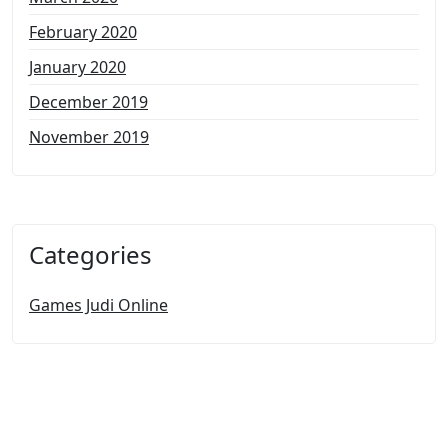
February 2020
January 2020
December 2019
November 2019
Categories
Games Judi Online