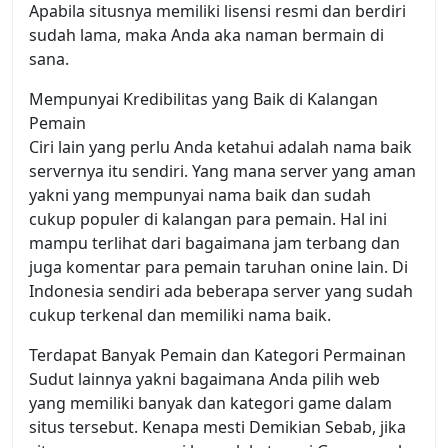
Apabila situsnya memiliki lisensi resmi dan berdiri
sudah lama, maka Anda aka naman bermain di
sana.
Mempunyai Kredibilitas yang Baik di Kalangan
Pemain
Ciri lain yang perlu Anda ketahui adalah nama baik
servernya itu sendiri. Yang mana server yang aman
yakni yang mempunyai nama baik dan sudah
cukup populer di kalangan para pemain. Hal ini
mampu terlihat dari bagaimana jam terbang dan
juga komentar para pemain taruhan onine lain. Di
Indonesia sendiri ada beberapa server yang sudah
cukup terkenal dan memiliki nama baik.
Terdapat Banyak Pemain dan Kategori Permainan
Sudut lainnya yakni bagaimana Anda pilih web
yang memiliki banyak dan kategori game dalam
situs tersebut. Kenapa mesti Demikian Sebab, jika