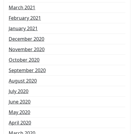
March 2021
February 2021
January 2021
December 2020
November 2020
October 2020
September 2020
August 2020
July 2020
June 2020
May 2020
April 2020
March 2020