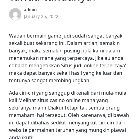
admin
January 25, 2022
Wadah bermain game judi sudah sangat banyak
sekali buat sekarang ini. Dalam artian, semakin
banyak, maka semakin pusing pula kami dalam
menemukan mana yang terpercaya. Jikalau anda
cobalah mengetikkan Situs judi online terpercaya’
maka dapat banyak sekali hasil yang ke luar dan
tentunya sangat membingungkan.
Ada ciri-ciri yang sanggup dikenali dari mula-mula
kali Melihat situs casino online mana yang
sekiranya mahir Diakui Tetapi tak semua orang
memahami hal tersebut. Oleh karenanya, di bawah
ini dapat dibahas sedikit menyangkut ciri-ciri dari
website permainan taruhan yang mungkin piawai
anda ikuti!