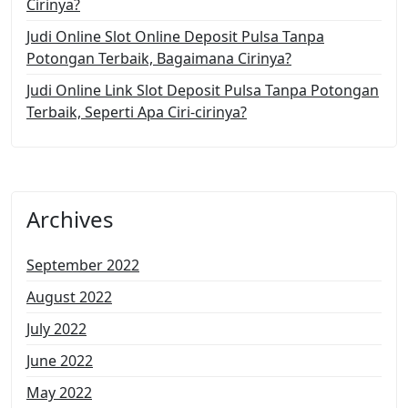
Cirinya?
Judi Online Slot Online Deposit Pulsa Tanpa
Potongan Terbaik, Bagaimana Cirinya?
Judi Online Link Slot Deposit Pulsa Tanpa Potongan
Terbaik, Seperti Apa Ciri-cirinya?
Archives
September 2022
August 2022
July 2022
June 2022
May 2022