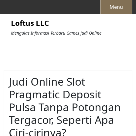
Skip
Menu
to
content
Loftus LLC
Mengulas Informasi Terbaru Games Judi Online
Judi Online Slot
Pragmatic Deposit
Pulsa Tanpa Potongan
Tergacor, Seperti Apa
Ciri-cirinya?