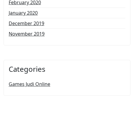
February 2020
January 2020
December 2019
November 2019
Categories
Games Judi Online