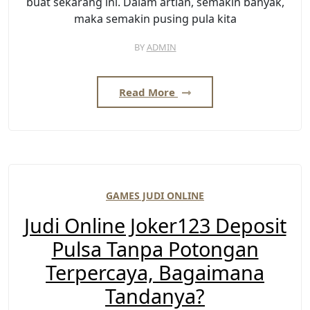
buat sekarang ini. Dalam artian, semakin banyak,
maka semakin pusing pula kita
BY
ADMIN
Read More
GAMES JUDI ONLINE
Judi Online Joker123 Deposit
Pulsa Tanpa Potongan
Terpercaya, Bagaimana
Tandanya?