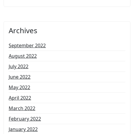
Archives
September 2022
August 2022
July 2022
June 2022
May 2022
April 2022
March 2022
February 2022
January 2022