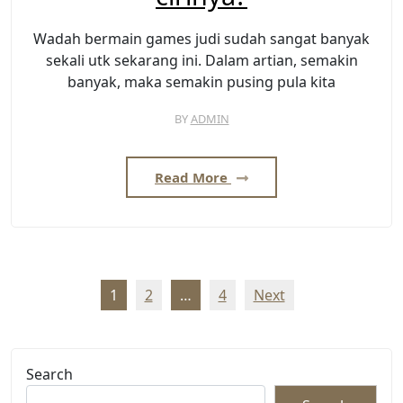
Wadah bermain games judi sudah sangat banyak
sekali utk sekarang ini. Dalam artian, semakin
banyak, maka semakin pusing pula kita
BY
ADMIN
Read More
Posts
1
2
…
4
Next
pagination
Search