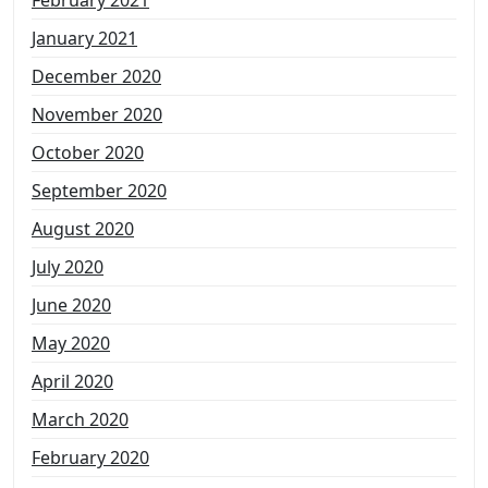
February 2021
January 2021
December 2020
November 2020
October 2020
September 2020
August 2020
July 2020
June 2020
May 2020
April 2020
March 2020
February 2020