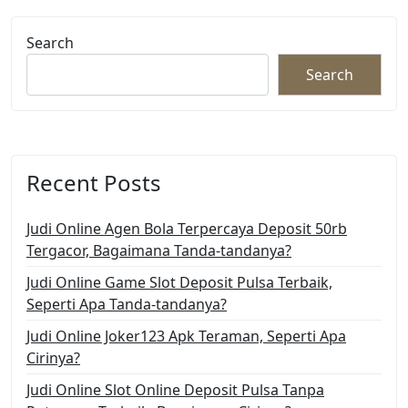
Search
Search
Recent Posts
Judi Online Agen Bola Terpercaya Deposit 50rb
Tergacor, Bagaimana Tanda-tandanya?
Judi Online Game Slot Deposit Pulsa Terbaik,
Seperti Apa Tanda-tandanya?
Judi Online Joker123 Apk Teraman, Seperti Apa
Cirinya?
Judi Online Slot Online Deposit Pulsa Tanpa