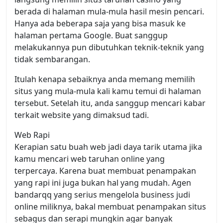
berada di halaman mula-mula hasil mesin pencari.
Hanya ada beberapa saja yang bisa masuk ke
halaman pertama Google. Buat sanggup
melakukannya pun dibutuhkan teknik-teknik yang
tidak sembarangan.
Itulah kenapa sebaiknya anda memang memilih
situs yang mula-mula kali kamu temui di halaman
tersebut. Setelah itu, anda sanggup mencari kabar
terkait website yang dimaksud tadi.
Web Rapi
Kerapian satu buah web jadi daya tarik utama jika
kamu mencari web taruhan online yang
terpercaya. Karena buat membuat penampakan
yang rapi ini juga bukan hal yang mudah. Agen
bandarqq yang serius mengelola business judi
online miliknya, bakal membuat penampakan situs
sebagus dan serapi mungkin agar banyak