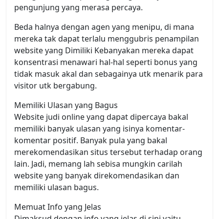
pengunjung yang merasa percaya.
Beda halnya dengan agen yang menipu, di mana
mereka tak dapat terlalu menggubris penampilan
website yang Dimiliki Kebanyakan mereka dapat
konsentrasi menawari hal-hal seperti bonus yang
tidak masuk akal dan sebagainya utk menarik para
visitor utk bergabung.
Memiliki Ulasan yang Bagus
Website judi online yang dapat dipercaya bakal
memiliki banyak ulasan yang isinya komentar-
komentar positif. Banyak pula yang bakal
merekomendasikan situs tersebut terhadap orang
lain. Jadi, memang lah sebisa mungkin carilah
website yang banyak direkomendasikan dan
memiliki ulasan bagus.
Memuat Info yang Jelas
Dimaksud dengan info yang jelas di sini yaitu