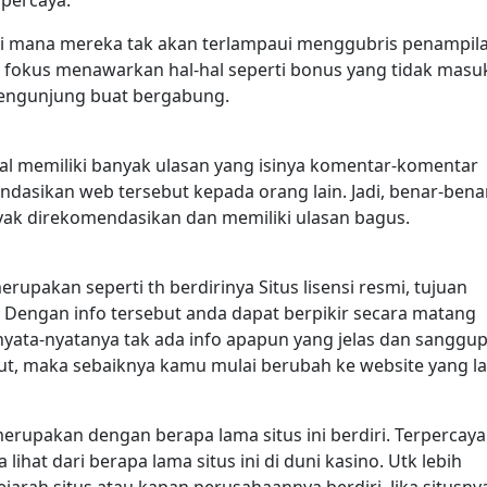
 percaya.
di mana mereka tak akan terlampaui menggubris penampil
t fokus menawarkan hal-hal seperti bonus yang tidak masu
pengunjung buat bergabung.
kal memiliki banyak ulasan yang isinya komentar-komentar
ndasikan web tersebut kepada orang lain. Jadi, benar-bena
yak direkomendasikan dan memiliki ulasan bagus.
rupakan seperti th berdirinya Situs lisensi resmi, tujuan
. Dengan info tersebut anda dapat berpikir secara matang
nyata-nyatanya tak ada info apapun yang jelas dan sanggu
, maka sebaiknya kamu mulai berubah ke website yang la
merupakan dengan berapa lama situs ini berdiri. Terpercaya
at dari berapa lama situs ini di duni kasino. Utk lebih