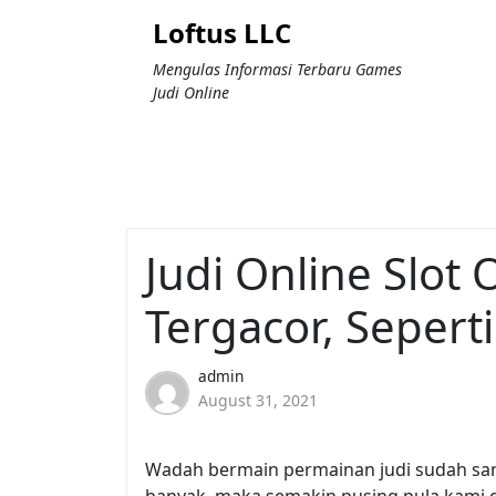
Skip
Loftus LLC
to
content
Mengulas Informasi Terbaru Games
Judi Online
Judi Online Slot 
Tergacor, Sepert
admin
August 31, 2021
Wadah bermain permainan judi sudah sang