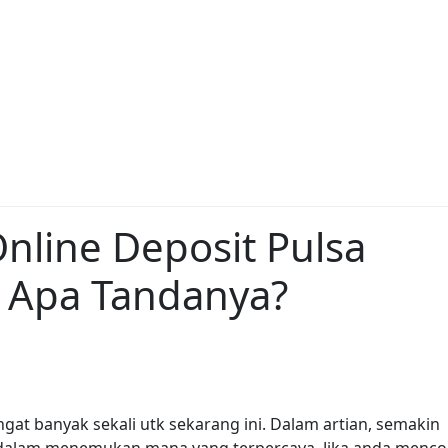
Online Deposit Pulsa
i Apa Tandanya?
at banyak sekali utk sekarang ini. Dalam artian, semakin