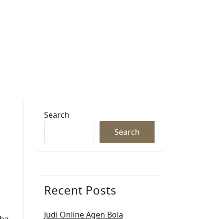
Search
Search
Recent Posts
Judi Online Agen Bola