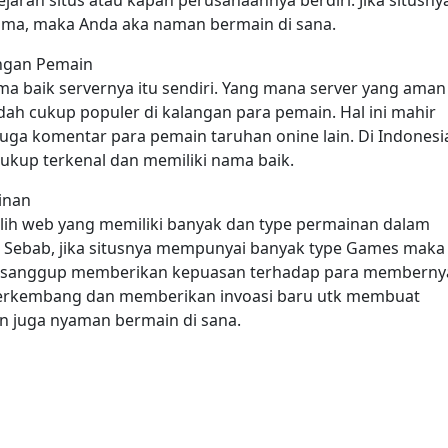
ejarah situs atau kapan perusahaannya berdiri. Jika situsny
 lama, maka Anda aka naman bermain di sana.
angan Pemain
ama baik servernya itu sendiri. Yang mana server yang aman
h cukup populer di kalangan para pemain. Hal ini mahir
juga komentar para pemain taruhan onine lain. Di Indonesi
cukup terkenal dan memiliki nama baik.
inan
lih web yang memiliki banyak dan type permainan dalam
n Sebab, jika situsnya mempunyai banyak type Games maka
sanggup memberikan kepuasan terhadap para memberny
u berkembang dan memberikan invoasi baru utk membuat
 juga nyaman bermain di sana.