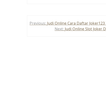
Post
Previous:
Judi Online Cara Daftar Joker123 T
navigation
Next:
Judi Online Slot Joker