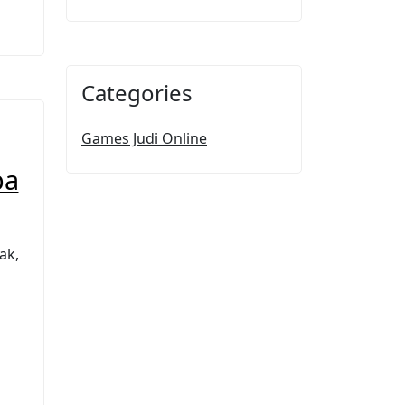
Categories
Games Judi Online
pa
ak,