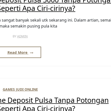
eperti Apa Ciri-cirinya?
angat banyak sekali utk sekarang ini. Dalam artian, sema
maka semakin pusing pula kita
BY
ADMIN
Read More
GAMES JUDI ONLINE
ine Deposit Pulsa Tanpa Potongan
eperti Apa Ciri-cirinya?