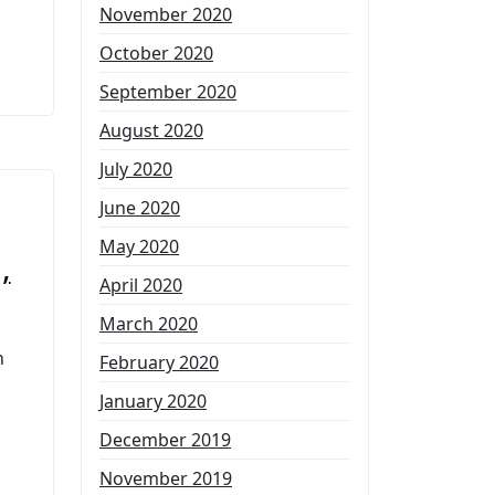
November 2020
October 2020
September 2020
August 2020
July 2020
June 2020
May 2020
,
April 2020
March 2020
n
February 2020
January 2020
December 2019
November 2019