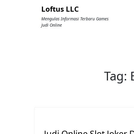
Skip
Loftus LLC
to
content
Mengulas Informasi Terbaru Games
Judi Online
Tag:
Judi Online Slot Joker