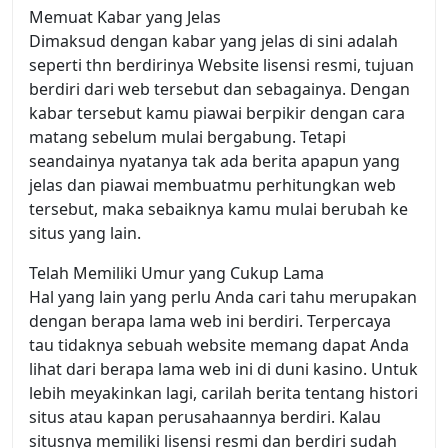
Memuat Kabar yang Jelas
Dimaksud dengan kabar yang jelas di sini adalah
seperti thn berdirinya Website lisensi resmi, tujuan
berdiri dari web tersebut dan sebagainya. Dengan
kabar tersebut kamu piawai berpikir dengan cara
matang sebelum mulai bergabung. Tetapi
seandainya nyatanya tak ada berita apapun yang
jelas dan piawai membuatmu perhitungkan web
tersebut, maka sebaiknya kamu mulai berubah ke
situs yang lain.
Telah Memiliki Umur yang Cukup Lama
Hal yang lain yang perlu Anda cari tahu merupakan
dengan berapa lama web ini berdiri. Terpercaya
tau tidaknya sebuah website memang dapat Anda
lihat dari berapa lama web ini di duni kasino. Untuk
lebih meyakinkan lagi, carilah berita tentang histori
situs atau kapan perusahaannya berdiri. Kalau
situsnya memiliki lisensi resmi dan berdiri sudah