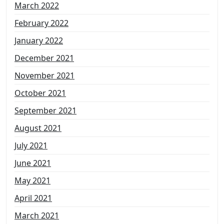
March 2022
February 2022
January 2022
December 2021
November 2021
October 2021
September 2021
August 2021
July 2021
June 2021
May 2021
April 2021
March 2021