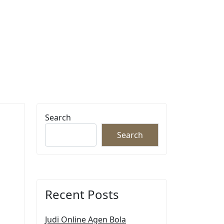
Search
Search
Recent Posts
Judi Online Agen Bola