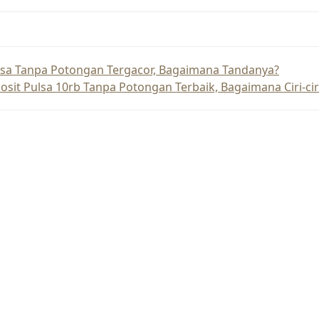
ulsa Tanpa Potongan Tergacor, Bagaimana Tandanya?
osit Pulsa 10rb Tanpa Potongan Terbaik, Bagaimana Ciri-cir