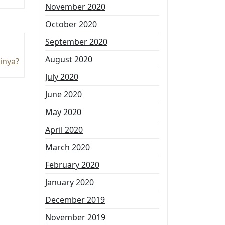
November 2020
October 2020
September 2020
August 2020
inya?
July 2020
June 2020
May 2020
April 2020
March 2020
February 2020
January 2020
December 2019
November 2019