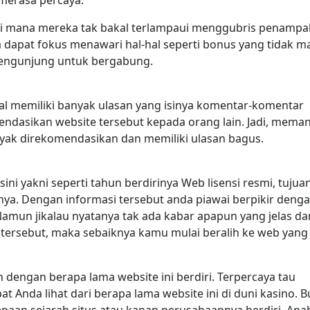
 merasa percaya.
di mana mereka tak bakal terlampaui menggubris penamp
 dapat fokus menawari hal-hal seperti bonus yang tidak m
pengunjung untuk bergabung.
kal memiliki banyak ulasan yang isinya komentar-komentar
endasikan website tersebut kepada orang lain. Jadi, mema
anyak direkomendasikan dan memiliki ulasan bagus.
ini yakni seperti tahun berdirinya Web lisensi resmi, tujua
inya. Dengan informasi tersebut anda piawai berpikir deng
mun jikalau nyatanya tak ada kabar apapun yang jelas da
ersebut, maka sebaiknya kamu mulai beralih ke web yang l
ah dengan berapa lama website ini berdiri. Terpercaya tau
 Anda lihat dari berapa lama website ini di duni kasino. B