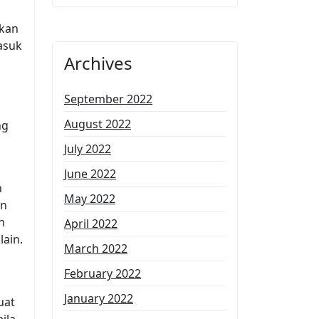
akan
asuk
Archives
September 2022
August 2022
ng
July 2022
June 2022
n
May 2022
an
n
April 2022
ain.
March 2022
February 2022
January 2022
uat