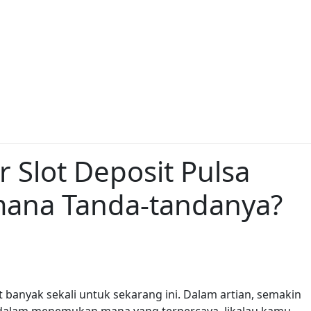
r Slot Deposit Pulsa
mana Tanda-tandanya?
banyak sekali untuk sekarang ini. Dalam artian, semakin