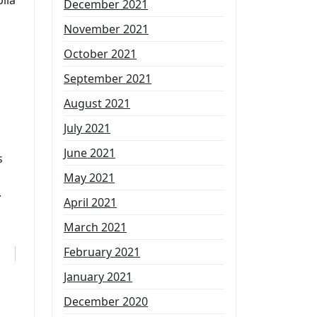
ila
December 2021
November 2021
October 2021
September 2021
August 2021
July 2021
June 2021
s
May 2021
.
April 2021
March 2021
February 2021
January 2021
December 2020