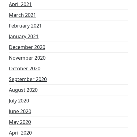
April 2021
March 2021
February 2021
January 2021
December 2020
November 2020
October 2020
September 2020
August 2020
July 2020
June 2020
May 2020
April 2020