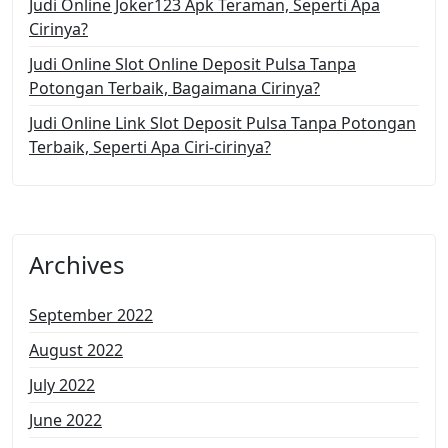
Judi Online Joker123 Apk Teraman, Seperti Apa
Cirinya?
Judi Online Slot Online Deposit Pulsa Tanpa
Potongan Terbaik, Bagaimana Cirinya?
Judi Online Link Slot Deposit Pulsa Tanpa Potongan
Terbaik, Seperti Apa Ciri-cirinya?
Archives
September 2022
August 2022
July 2022
June 2022