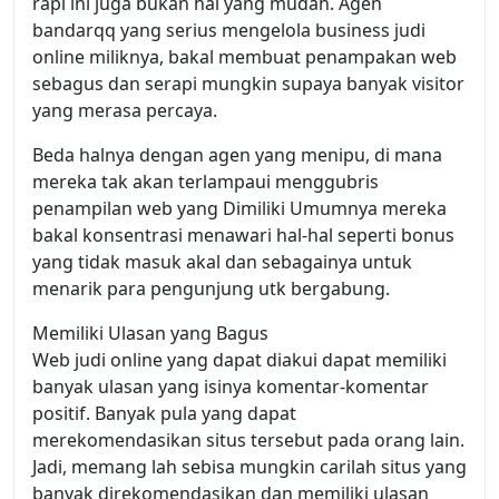
rapi ini juga bukan hal yang mudah. Agen
bandarqq yang serius mengelola business judi
online miliknya, bakal membuat penampakan web
sebagus dan serapi mungkin supaya banyak visitor
yang merasa percaya.
Beda halnya dengan agen yang menipu, di mana
mereka tak akan terlampaui menggubris
penampilan web yang Dimiliki Umumnya mereka
bakal konsentrasi menawari hal-hal seperti bonus
yang tidak masuk akal dan sebagainya untuk
menarik para pengunjung utk bergabung.
Memiliki Ulasan yang Bagus
Web judi online yang dapat diakui dapat memiliki
banyak ulasan yang isinya komentar-komentar
positif. Banyak pula yang dapat
merekomendasikan situs tersebut pada orang lain.
Jadi, memang lah sebisa mungkin carilah situs yang
banyak direkomendasikan dan memiliki ulasan