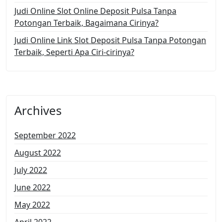
Judi Online Slot Online Deposit Pulsa Tanpa
Potongan Terbaik, Bagaimana Cirinya?
Judi Online Link Slot Deposit Pulsa Tanpa Potongan
Terbaik, Seperti Apa Ciri-cirinya?
Archives
September 2022
August 2022
July 2022
June 2022
May 2022