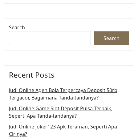
Search
Search
Recent Posts
Judi Online Agen Bola Terpercaya Deposit 50rb
Tergacor, Bagaimana Tanda-tandanya?
Judi Online Game Slot Deposit Pulsa Terbaik,
Seperti Apa Tanda-tandanya?
Judi Online Joker123 Apk Teraman, Seperti Apa
Cirinya?