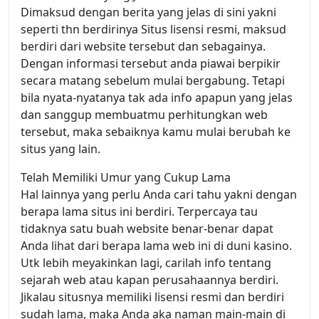
Dimaksud dengan berita yang jelas di sini yakni
seperti thn berdirinya Situs lisensi resmi, maksud
berdiri dari website tersebut dan sebagainya.
Dengan informasi tersebut anda piawai berpikir
secara matang sebelum mulai bergabung. Tetapi
bila nyata-nyatanya tak ada info apapun yang jelas
dan sanggup membuatmu perhitungkan web
tersebut, maka sebaiknya kamu mulai berubah ke
situs yang lain.
Telah Memiliki Umur yang Cukup Lama
Hal lainnya yang perlu Anda cari tahu yakni dengan
berapa lama situs ini berdiri. Terpercaya tau
tidaknya satu buah website benar-benar dapat
Anda lihat dari berapa lama web ini di duni kasino.
Utk lebih meyakinkan lagi, carilah info tentang
sejarah web atau kapan perusahaannya berdiri.
Jikalau situsnya memiliki lisensi resmi dan berdiri
sudah lama, maka Anda aka naman main-main di