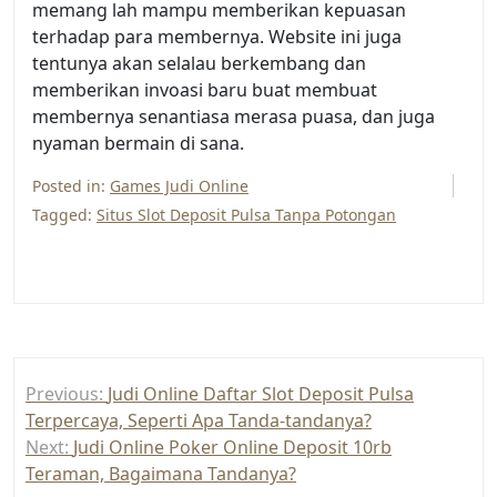
memang lah mampu memberikan kepuasan
terhadap para membernya. Website ini juga
tentunya akan selalau berkembang dan
memberikan invoasi baru buat membuat
membernya senantiasa merasa puasa, dan juga
nyaman bermain di sana.
Posted in:
Games Judi Online
Tagged:
Situs Slot Deposit Pulsa Tanpa Potongan
Post
Previous:
Judi Online Daftar Slot Deposit Pulsa
navigation
Terpercaya, Seperti Apa Tanda-tandanya?
Next:
Judi Online Poker Online Deposit 10rb
Teraman, Bagaimana Tandanya?