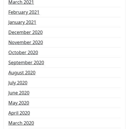
March 2021
February 2021
January 2021
December 2020
November 2020
October 2020
September 2020
August 2020
July 2020
June 2020
May 2020
April 2020
March 2020