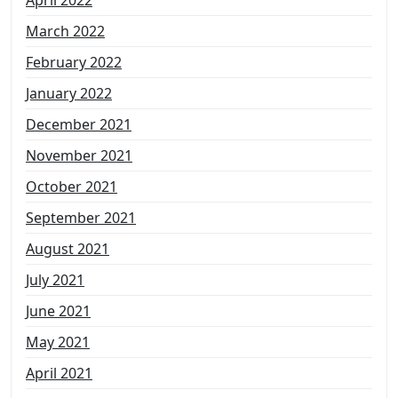
April 2022
March 2022
February 2022
January 2022
December 2021
November 2021
October 2021
September 2021
August 2021
July 2021
June 2021
May 2021
April 2021