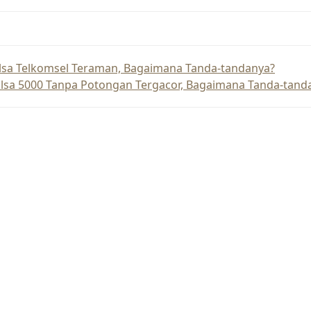
Pulsa Telkomsel Teraman, Bagaimana Tanda-tandanya?
 Pulsa 5000 Tanpa Potongan Tergacor, Bagaimana Tanda-tand