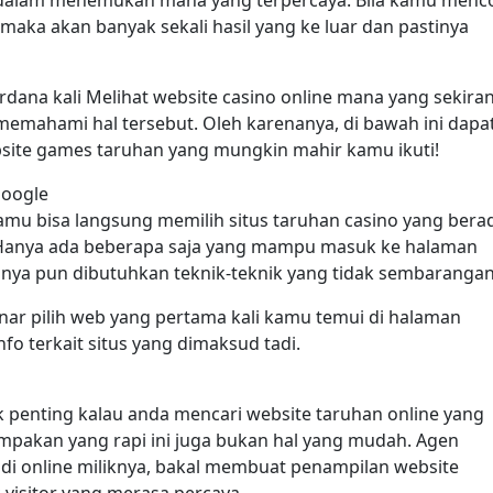
 dalam menemukan mana yang terpercaya. Bila kamu menc
 maka akan banyak sekali hasil yang ke luar dan pastinya
perdana kali Melihat website casino online mana yang sekira
memahami hal tersebut. Oleh karenanya, di bawah ini dapa
website games taruhan yang mungkin mahir kamu ikuti!
Google
kamu bisa langsung memilih situs taruhan casino yang bera
. Hanya ada beberapa saja yang mampu masuk ke halaman
nya pun dibutuhkan teknik-teknik yang tidak sembarangan
ar pilih web yang pertama kali kamu temui di halaman
nfo terkait situs yang dimaksud tadi.
ik penting kalau anda mencari website taruhan online yang
pakan yang rapi ini juga bukan hal yang mudah. Agen
di online miliknya, bakal membuat penampilan website