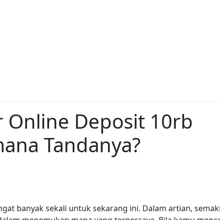
r Online Deposit 10rb
mana Tandanya?
at banyak sekali untuk sekarang ini. Dalam artian, semak