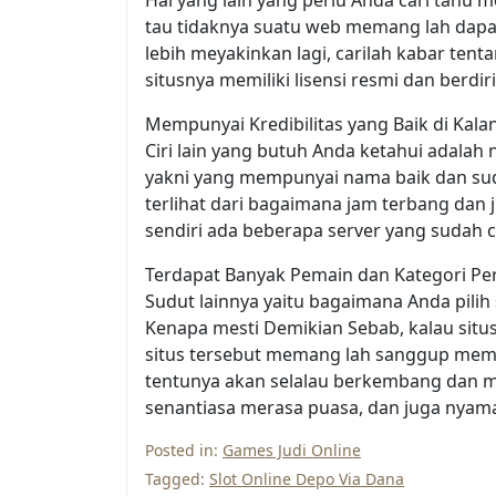
Hal yang lain yang perlu Anda cari tahu 
tau tidaknya suatu web memang lah dapat 
lebih meyakinkan lagi, carilah kabar tent
situsnya memiliki lisensi resmi dan berd
Mempunyai Kredibilitas yang Baik di Kal
Ciri lain yang butuh Anda ketahui adalah
yakni yang mempunyai nama baik dan sud
terlihat dari bagaimana jam terbang dan 
sendiri ada beberapa server yang sudah 
Terdapat Banyak Pemain dan Kategori P
Sudut lainnya yaitu bagaimana Anda pilih
Kenapa mesti Demikian Sebab, kalau si
situs tersebut memang lah sanggup memb
tentunya akan selalau berkembang dan
senantiasa merasa puasa, dan juga nyama
Posted in:
Games Judi Online
Tagged:
Slot Online Depo Via Dana