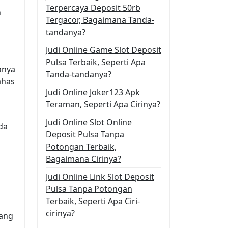
Terpercaya Deposit 50rb
n
Tergacor, Bagaimana Tanda-
tandanya?
Judi Online Game Slot Deposit
Pulsa Terbaik, Seperti Apa
anya
Tanda-tandanya?
ahas
Judi Online Joker123 Apk
Teraman, Seperti Apa Cirinya?
Judi Online Slot Online
da
Deposit Pulsa Tanpa
Potongan Terbaik,
Bagaimana Cirinya?
Judi Online Link Slot Deposit
Pulsa Tanpa Potongan
Terbaik, Seperti Apa Ciri-
cirinya?
yang