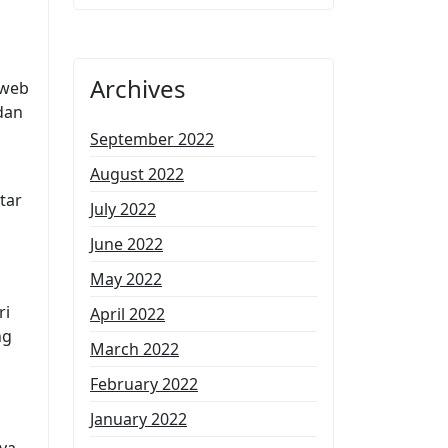
Archives
 web
dan
September 2022
August 2022
tar
July 2022
June 2022
May 2022
ri
April 2022
ng
March 2022
February 2022
January 2022