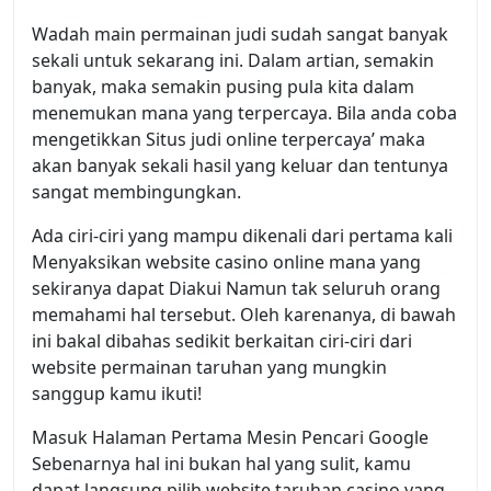
Wadah main permainan judi sudah sangat banyak
sekali untuk sekarang ini. Dalam artian, semakin
banyak, maka semakin pusing pula kita dalam
menemukan mana yang terpercaya. Bila anda coba
mengetikkan Situs judi online terpercaya’ maka
akan banyak sekali hasil yang keluar dan tentunya
sangat membingungkan.
Ada ciri-ciri yang mampu dikenali dari pertama kali
Menyaksikan website casino online mana yang
sekiranya dapat Diakui Namun tak seluruh orang
memahami hal tersebut. Oleh karenanya, di bawah
ini bakal dibahas sedikit berkaitan ciri-ciri dari
website permainan taruhan yang mungkin
sanggup kamu ikuti!
Masuk Halaman Pertama Mesin Pencari Google
Sebenarnya hal ini bukan hal yang sulit, kamu
dapat langsung pilih website taruhan casino yang