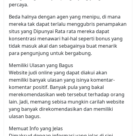
percaya.
Beda halnya dengan agen yang menipu, di mana
mereka tak dapat terlalu menggubris penampakan
situs yang Dipunyai Rata rata mereka dapat
konsentrasi menawari hal-hal seperti bonus yang
tidak masuk akal dan sebagainya buat menarik
para pengunjung untuk bergabung.
Memiliki Ulasan yang Bagus
Website judi online yang dapat diakui akan
memiliki banyak ulasan yang isinya komentar-
komentar positif. Banyak pula yang bakal
merekomendasikan web tersebut terhadap orang
lain. Jadi, memang sebisa mungkin carilah website
yang banyak direkomendasikan dan memiliki
ulasan bagus.
Memuat Info yang Jelas
Dimaksud dengan informasi yang jelas di sini