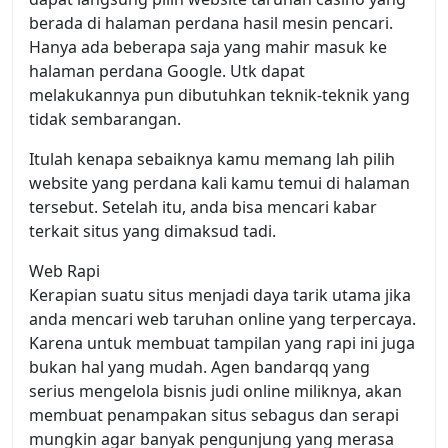
berada di halaman perdana hasil mesin pencari.
Hanya ada beberapa saja yang mahir masuk ke
halaman perdana Google. Utk dapat
melakukannya pun dibutuhkan teknik-teknik yang
tidak sembarangan.
Itulah kenapa sebaiknya kamu memang lah pilih
website yang perdana kali kamu temui di halaman
tersebut. Setelah itu, anda bisa mencari kabar
terkait situs yang dimaksud tadi.
Web Rapi
Kerapian suatu situs menjadi daya tarik utama jika
anda mencari web taruhan online yang terpercaya.
Karena untuk membuat tampilan yang rapi ini juga
bukan hal yang mudah. Agen bandarqq yang
serius mengelola bisnis judi online miliknya, akan
membuat penampakan situs sebagus dan serapi
mungkin agar banyak pengunjung yang merasa