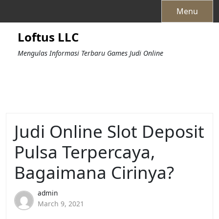
Skip
Menu
to
content
Loftus LLC
Mengulas Informasi Terbaru Games Judi Online
Judi Online Slot Deposit
Pulsa Terpercaya,
Bagaimana Cirinya?
admin
March 9, 2021