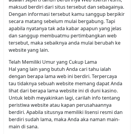
maksud berdiri dari situs tersebut dan sebagainya.
Dengan informasi tersebut kamu sanggup berpikir
secara matang sebelum mulai bergabung. Tapi
apabila nyatanya tak ada kabar apapun yang jelas
dan sanggup membuatmu pertimbangkan web
tersebut, maka sebaiknya anda mulai berubah ke
website yang lain.
Telah Memiliki Umur yang Cukup Lama
Hal yang lain yang butuh Anda cari tahu ialah
dengan berapa lama web ini berdiri. Terpercaya
tau tidaknya sebuah website memang dapat Anda
lihat dari berapa lama website ini di duni kasino.
Untuk lebih meyakinkan lagi, carilah info tentang
peristiwa website atau kapan perusahaannya
berdiri. Apabila situsnya memiliki lisensi resmi dan
berdiri sudah lama, maka Anda aka naman main-
main di sana.