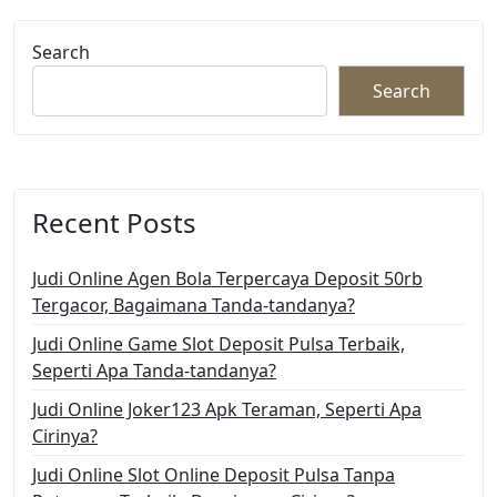
Search
Search
Recent Posts
Judi Online Agen Bola Terpercaya Deposit 50rb
Tergacor, Bagaimana Tanda-tandanya?
Judi Online Game Slot Deposit Pulsa Terbaik,
Seperti Apa Tanda-tandanya?
Judi Online Joker123 Apk Teraman, Seperti Apa
Cirinya?
Judi Online Slot Online Deposit Pulsa Tanpa