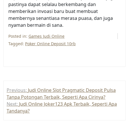
pastinya dapat selalau berkembang dan
memberikan invoasi baru buat membuat
membernya senantiasa merasa puasa, dan juga
nyaman bermain di sana.
Posted in:
Games Judi Online
Tagged:
Poker Online Deposit 10rb
Post
Previous:
Judi Online Slot Pragmatic Deposit Pulsa
navigation
Tanpa Potongan Terbaik, Seperti Apa Cirinya?
Next:
Judi Online Joker123 Apk Terbaik, Seperti Apa
Tandanya?