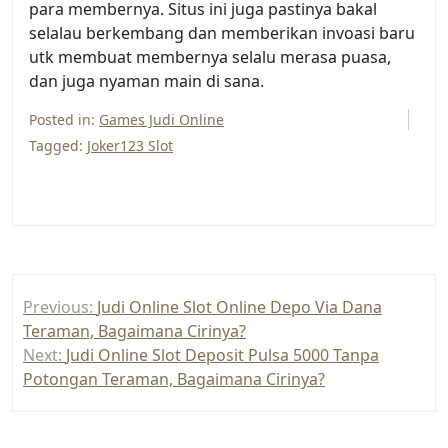
para membernya. Situs ini juga pastinya bakal
selalau berkembang dan memberikan invoasi baru
utk membuat membernya selalu merasa puasa,
dan juga nyaman main di sana.
Posted in:
Games Judi Online
Tagged:
Joker123 Slot
Post
Previous:
Judi Online Slot Online Depo Via Dana
navigation
Teraman, Bagaimana Cirinya?
Next:
Judi Online Slot Deposit Pulsa 5000 Tanpa
Potongan Teraman, Bagaimana Cirinya?