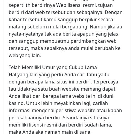
seperti th berdirinya Web lisensi resmi, tujuan
berdiri dari web tersebut dan sebagainya. Dengan
kabar tersebut kamu sanggup berpikir secara
matang sebelum mulai bergabung. Namun jikalau
nyata-nyatanya tak ada berita apapun yang jelas
dan sanggup membuatmu pertimbangkan web
tersebut, maka sebaiknya anda mulai berubah ke
web yang lain.
Telah Memiliki Umur yang Cukup Lama
Hal yang lain yang perlu Anda cari tahu yaitu
dengan berapa lama situs ini berdiri. Terpercaya
tau tidaknya satu buah website memang dapat
Anda lihat dari berapa lama website ini di duni
kasino. Untuk lebih meyakinkan lagi, carilah
informasi mengenai peristiwa website atau kapan
perusahaannya berdiri. Seandainya situsnya
memiliki lisensi resmi dan berdiri sudah lama,
maka Anda aka naman main di sana.