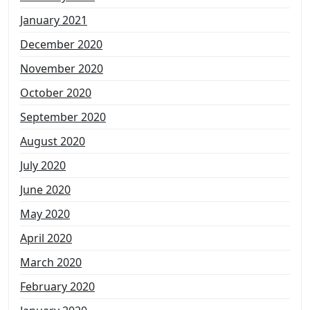
January 2021
December 2020
November 2020
October 2020
September 2020
August 2020
July 2020
June 2020
May 2020
April 2020
March 2020
February 2020