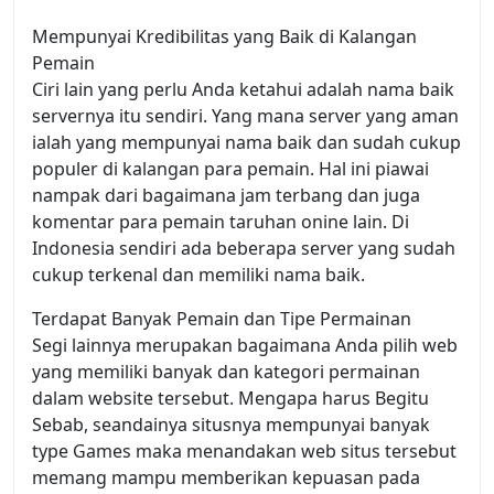
Mempunyai Kredibilitas yang Baik di Kalangan
Pemain
Ciri lain yang perlu Anda ketahui adalah nama baik
servernya itu sendiri. Yang mana server yang aman
ialah yang mempunyai nama baik dan sudah cukup
populer di kalangan para pemain. Hal ini piawai
nampak dari bagaimana jam terbang dan juga
komentar para pemain taruhan onine lain. Di
Indonesia sendiri ada beberapa server yang sudah
cukup terkenal dan memiliki nama baik.
Terdapat Banyak Pemain dan Tipe Permainan
Segi lainnya merupakan bagaimana Anda pilih web
yang memiliki banyak dan kategori permainan
dalam website tersebut. Mengapa harus Begitu
Sebab, seandainya situsnya mempunyai banyak
type Games maka menandakan web situs tersebut
memang mampu memberikan kepuasan pada