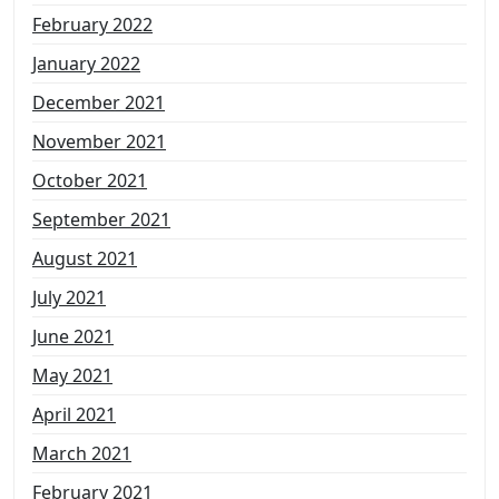
February 2022
January 2022
December 2021
November 2021
October 2021
September 2021
August 2021
July 2021
June 2021
May 2021
April 2021
March 2021
February 2021