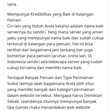
sana.
Mempunyai Kredibilitas yang Baik di Kalangan
Pemain
Ciri lain yang butuh Anda ketahui adalah nama baik
servernya itu sendiri. Yang mana server yang aman
yaitu yang mempunyai nama baik dan sudah cukup
terkenal di kalangan para pemain. Hal ini bisa
terlihat dari bagaimana jam terbang dan juga
komentar para pemain taruhan onine lain. Di
Indonesia sendiri ada beberapa server yang sudah
cukup ternama dan memiliki nama baik.
Terdapat Banyak Pemain dan Type Permainan
Sudut lainnya ialah bagaimana Anda pilih situs
yang memiliki banyak dan kategori permainan
dalam website tersebut. Mengapa harus Demikian
Sebab, seandainya situsnya mempunyai banyak
tipe Games maka menandakan web website