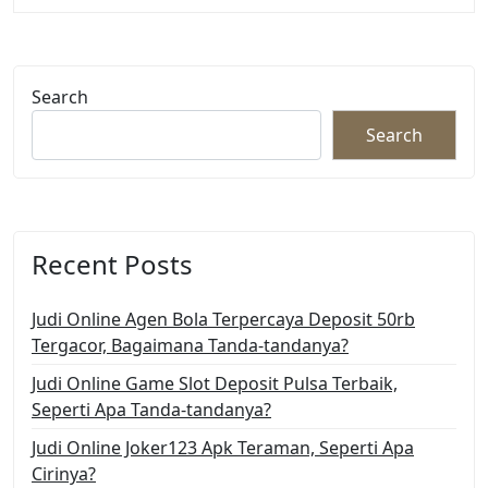
Search
Search
Recent Posts
Judi Online Agen Bola Terpercaya Deposit 50rb
Tergacor, Bagaimana Tanda-tandanya?
Judi Online Game Slot Deposit Pulsa Terbaik,
Seperti Apa Tanda-tandanya?
Judi Online Joker123 Apk Teraman, Seperti Apa
Cirinya?