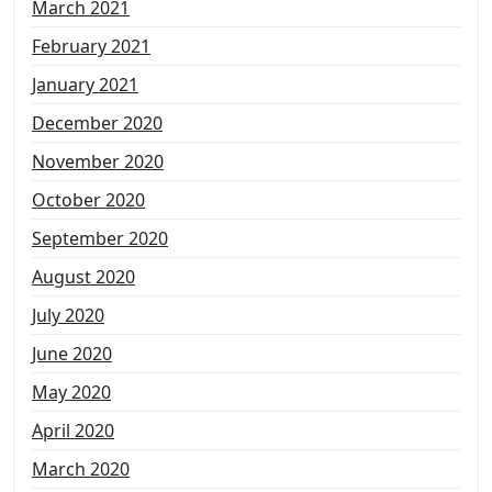
March 2021
February 2021
January 2021
December 2020
November 2020
October 2020
September 2020
August 2020
July 2020
June 2020
May 2020
April 2020
March 2020