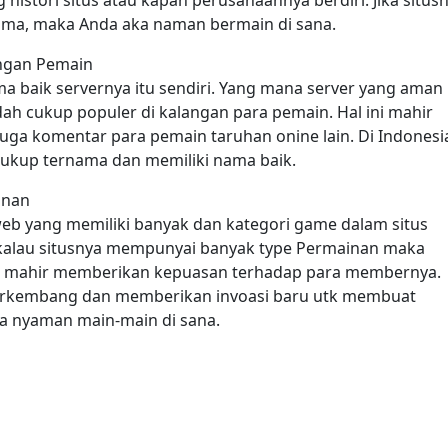
 histori situs atau kapan perusahaannya berdiri. Jika situs
 lama, maka Anda aka naman bermain di sana.
angan Pemain
ama baik servernya itu sendiri. Yang mana server yang aman
h cukup populer di kalangan para pemain. Hal ini mahir
juga komentar para pemain taruhan onine lain. Di Indonesi
cukup ternama dan memiliki nama baik.
inan
 web yang memiliki banyak dan kategori game dalam situs
 kalau situsnya mempunyai banyak type Permainan maka
 mahir memberikan kepuasan terhadap para membernya.
u berkembang dan memberikan invoasi baru utk membuat
a nyaman main-main di sana.