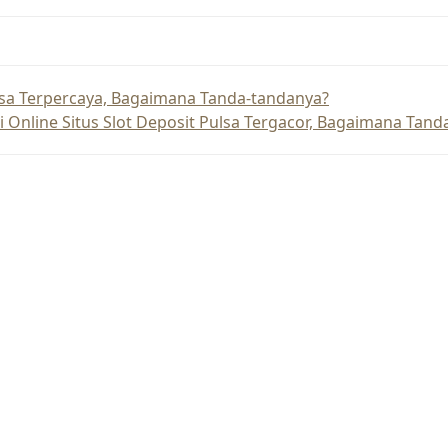
Pulsa Terpercaya, Bagaimana Tanda-tandanya?
i Online Situs Slot Deposit Pulsa Tergacor, Bagaimana Tand