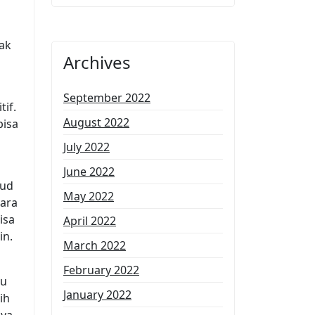
dak
Archives
September 2022
if.
August 2022
bisa
July 2022
June 2022
sud
May 2022
cara
isa
April 2022
in.
March 2022
February 2022
au
January 2022
ih