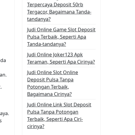
Terpercaya Deposit 50rb
Tergacor, Bagaimana Tanda-
tandanya?
Judi Online Game Slot Deposit
Pulsa Terbaik, Seperti Apa
Tanda-tandanya?
Judi Online Joker123 Apk
ada
Teraman, Seperti Apa Cirinya?
Judi Online Slot Online
an.
Deposit Pulsa Tanpa
.
Potongan Terbaik,
Bagaimana Cirinya?
Judi Online Link Slot Deposit
Pulsa Tanpa Potongan
aya.
Terbaik, Seperti Apa Ciri-
s
cirinya?