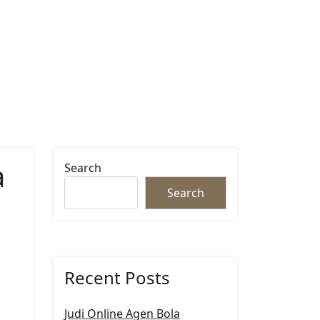
a
Search
Search
Recent Posts
Judi Online Agen Bola