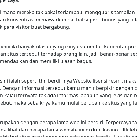
percaya.
i mana mereka tak bakal terlampaui menggubris tampilan
kan konsentrasi menawarkan hal-hal seperti bonus yang ti
 para visitor buat bergabung.
memiliki banyak ulasan yang isinya komentar-komentar posit
situs tersebut terhadap orang lain. Jadi, benar-benar se
omendasikan dan memiliki ulasan bagus.
ini ialah seperti thn berdirinya Website lisensi resmi, mak
ya. Dengan informasi tersebut kamu mahir berpikir dengan 
alau ternyata tak ada informasi apapun yang jelas dan b
ut, maka sebaiknya kamu mulai berubah ke situs yang la
rupakan dengan berapa lama web ini berdiri. Terpercaya t
 lihat dari berapa lama website ini di duni kasino. Utk leb