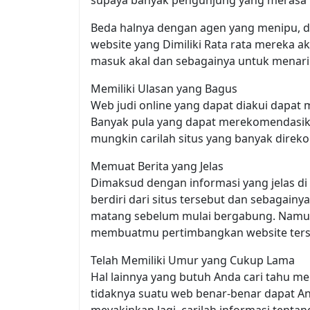
supaya banyak pengunjung yang merasa 
Beda halnya dengan agen yang menipu, d
website yang Dimiliki Rata rata mereka a
masuk akal dan sebagainya untuk menarik
Memiliki Ulasan yang Bagus
Web judi online yang dapat diakui dapat 
Banyak pula yang dapat merekomendasikan 
mungkin carilah situs yang banyak direk
Memuat Berita yang Jelas
Dimaksud dengan informasi yang jelas di s
berdiri dari situs tersebut dan sebagain
matang sebelum mulai bergabung. Namun k
membuatmu pertimbangkan website terseb
Telah Memiliki Umur yang Cukup Lama
Hal lainnya yang butuh Anda cari tahu me
tidaknya suatu web benar-benar dapat Anda