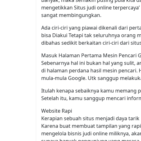
banyak, maka semakin pusing pula kita 
mengetikkan Situs judi online terpercaya’
sangat membingungkan.
Ada ciri-ciri yang piawai dikenali dari p
bisa Diakui Tetapi tak seluruhnya orang 
dibahas sedikit berkaitan ciri-ciri dari s
Masuk Halaman Pertama Mesin Pencari 
Sebenarnya hal ini bukan hal yang sulit, 
di halaman perdana hasil mesin pencari
mula-mula Google. Utk sanggup melakuka
Itulah kenapa sebaiknya kamu memang pil
Setelah itu, kamu sanggup mencari inform
Website Rapi
Kerapian sebuah situs menjadi daya tarik
Karena buat membuat tampilan yang rapi 
mengelola bisnis judi online miliknya, 