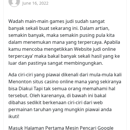
June 16, 2022
Wadah main-main games judi sudah sangat
banyak sekali buat sekarang ini. Dalam artian,
semakin banyak, maka semakin pusing pula kita
dalam menemukan mana yang terpercaya. Apabila
kamu mencoba mengetikkan Website judi online
terpercaya’ maka bakal banyak sekali hasil yang ke
luar dan pastinya sangat membingungkan.
Ada ciri-ciri yang piawai dikenali dari mula-mula kali
Menonton situs casino online mana yang sekiranya
bisa Diakui Tapi tak semua orang memahami hal
tersebut. Oleh karenanya, di bawah ini bakal
dibahas sedikit berkenaan ciri-ciri dari web
permainan taruhan yang mungkin piawai anda
ikuti!
Masuk Halaman Pertama Mesin Pencari Google