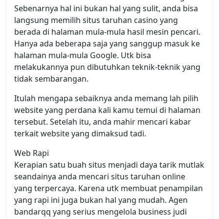
Sebenarnya hal ini bukan hal yang sulit, anda bisa
langsung memilih situs taruhan casino yang
berada di halaman mula-mula hasil mesin pencari.
Hanya ada beberapa saja yang sanggup masuk ke
halaman mula-mula Google. Utk bisa
melakukannya pun dibutuhkan teknik-teknik yang
tidak sembarangan.
Itulah mengapa sebaiknya anda memang lah pilih
website yang perdana kali kamu temui di halaman
tersebut. Setelah itu, anda mahir mencari kabar
terkait website yang dimaksud tadi.
Web Rapi
Kerapian satu buah situs menjadi daya tarik mutlak
seandainya anda mencari situs taruhan online
yang terpercaya. Karena utk membuat penampilan
yang rapi ini juga bukan hal yang mudah. Agen
bandarqq yang serius mengelola business judi