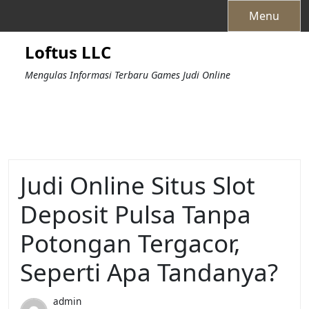
Skip
Menu
to
content
Loftus LLC
Mengulas Informasi Terbaru Games Judi Online
Judi Online Situs Slot
Deposit Pulsa Tanpa
Potongan Tergacor,
Seperti Apa Tandanya?
admin