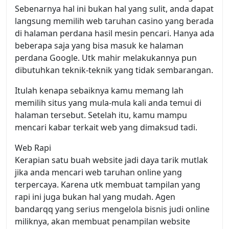
Sebenarnya hal ini bukan hal yang sulit, anda dapat
langsung memilih web taruhan casino yang berada
di halaman perdana hasil mesin pencari. Hanya ada
beberapa saja yang bisa masuk ke halaman
perdana Google. Utk mahir melakukannya pun
dibutuhkan teknik-teknik yang tidak sembarangan.
Itulah kenapa sebaiknya kamu memang lah
memilih situs yang mula-mula kali anda temui di
halaman tersebut. Setelah itu, kamu mampu
mencari kabar terkait web yang dimaksud tadi.
Web Rapi
Kerapian satu buah website jadi daya tarik mutlak
jika anda mencari web taruhan online yang
terpercaya. Karena utk membuat tampilan yang
rapi ini juga bukan hal yang mudah. Agen
bandarqq yang serius mengelola bisnis judi online
miliknya, akan membuat penampilan website