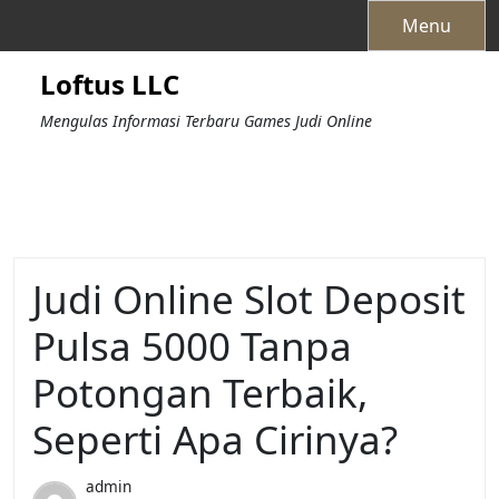
Skip
Menu
to
content
Loftus LLC
Mengulas Informasi Terbaru Games Judi Online
Judi Online Slot Deposit
Pulsa 5000 Tanpa
Potongan Terbaik,
Seperti Apa Cirinya?
admin