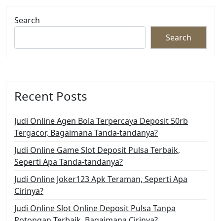
Search
Search
Recent Posts
Judi Online Agen Bola Terpercaya Deposit 50rb
Tergacor, Bagaimana Tanda-tandanya?
Judi Online Game Slot Deposit Pulsa Terbaik,
Seperti Apa Tanda-tandanya?
Judi Online Joker123 Apk Teraman, Seperti Apa
Cirinya?
Judi Online Slot Online Deposit Pulsa Tanpa
Potongan Terbaik, Bagaimana Cirinya?