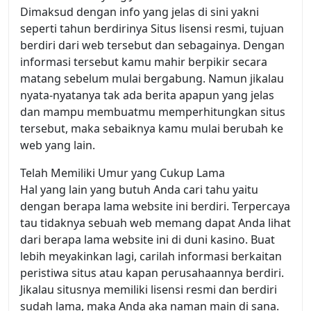
Dimaksud dengan info yang jelas di sini yakni
seperti tahun berdirinya Situs lisensi resmi, tujuan
berdiri dari web tersebut dan sebagainya. Dengan
informasi tersebut kamu mahir berpikir secara
matang sebelum mulai bergabung. Namun jikalau
nyata-nyatanya tak ada berita apapun yang jelas
dan mampu membuatmu memperhitungkan situs
tersebut, maka sebaiknya kamu mulai berubah ke
web yang lain.
Telah Memiliki Umur yang Cukup Lama
Hal yang lain yang butuh Anda cari tahu yaitu
dengan berapa lama website ini berdiri. Terpercaya
tau tidaknya sebuah web memang dapat Anda lihat
dari berapa lama website ini di duni kasino. Buat
lebih meyakinkan lagi, carilah informasi berkaitan
peristiwa situs atau kapan perusahaannya berdiri.
Jikalau situsnya memiliki lisensi resmi dan berdiri
sudah lama, maka Anda aka naman main di sana.