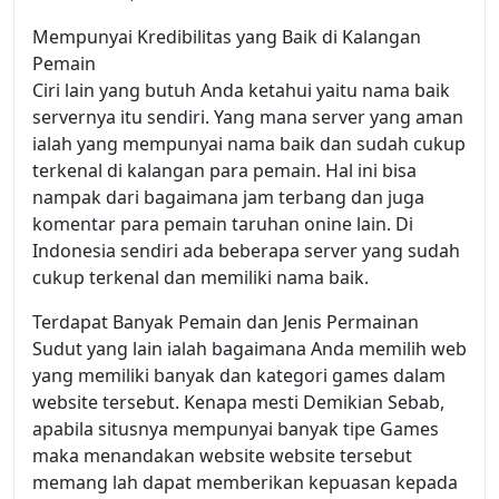
Mempunyai Kredibilitas yang Baik di Kalangan
Pemain
Ciri lain yang butuh Anda ketahui yaitu nama baik
servernya itu sendiri. Yang mana server yang aman
ialah yang mempunyai nama baik dan sudah cukup
terkenal di kalangan para pemain. Hal ini bisa
nampak dari bagaimana jam terbang dan juga
komentar para pemain taruhan onine lain. Di
Indonesia sendiri ada beberapa server yang sudah
cukup terkenal dan memiliki nama baik.
Terdapat Banyak Pemain dan Jenis Permainan
Sudut yang lain ialah bagaimana Anda memilih web
yang memiliki banyak dan kategori games dalam
website tersebut. Kenapa mesti Demikian Sebab,
apabila situsnya mempunyai banyak tipe Games
maka menandakan website website tersebut
memang lah dapat memberikan kepuasan kepada