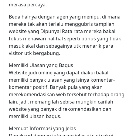
merasa percaya.
Beda halnya dengan agen yang menipu, di mana
mereka tak akan terlalu menggubris tampilan
website yang Dipunyai Rata rata mereka bakal
fokus menawari hal-hal seperti bonus yang tidak
masuk akal dan sebagainya utk menarik para
visitor utk bergabung.
Memiliki Ulasan yang Bagus
Website judi online yang dapat diakui bakal
memiliki banyak ulasan yang isinya komentar-
komentar positif. Banyak pula yang akan
merekomendasikan web tersebut terhadap orang
lain. Jadi, memang lah sebisa mungkin carilah
website yang banyak direkomendasikan dan
memiliki ulasan bagus.
Memuat Informasi yang Jelas
Dimaksud dengan info yang jelas di sini yakni