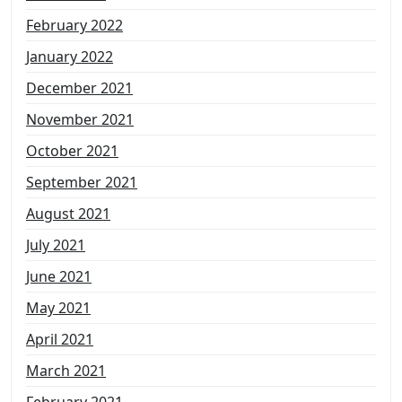
February 2022
January 2022
December 2021
November 2021
October 2021
September 2021
August 2021
July 2021
June 2021
May 2021
April 2021
March 2021