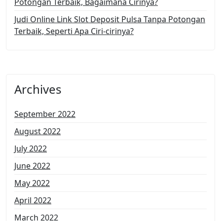
Potongan Terbaik, Bagaimana Cirinya?
Judi Online Link Slot Deposit Pulsa Tanpa Potongan
Terbaik, Seperti Apa Ciri-cirinya?
Archives
September 2022
August 2022
July 2022
June 2022
May 2022
April 2022
March 2022