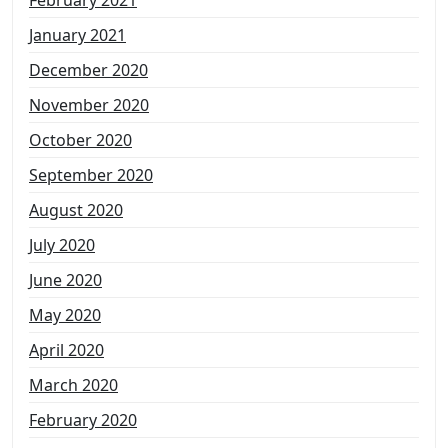
February 2021
January 2021
December 2020
November 2020
October 2020
September 2020
August 2020
July 2020
June 2020
May 2020
April 2020
March 2020
February 2020