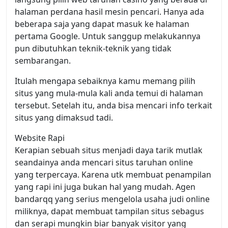
halaman perdana hasil mesin pencari. Hanya ada
beberapa saja yang dapat masuk ke halaman
pertama Google. Untuk sanggup melakukannya
pun dibutuhkan teknik-teknik yang tidak
sembarangan.
Itulah mengapa sebaiknya kamu memang pilih
situs yang mula-mula kali anda temui di halaman
tersebut. Setelah itu, anda bisa mencari info terkait
situs yang dimaksud tadi.
Website Rapi
Kerapian sebuah situs menjadi daya tarik mutlak
seandainya anda mencari situs taruhan online
yang terpercaya. Karena utk membuat penampilan
yang rapi ini juga bukan hal yang mudah. Agen
bandarqq yang serius mengelola usaha judi online
miliknya, dapat membuat tampilan situs sebagus
dan serapi mungkin biar banyak visitor yang