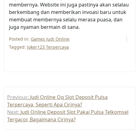
membernya. Website ini juga pastinya akan selalau
berkembang dan memberikan invoasi baru untuk
membuat membernya selalu merasa puasa, dan
juga nyaman bermain di sana.
Posted in:
Games Judi Online
Tagged:
Joker123 Terpercaya
Post
Previous:
Judi Online Qq Slot Deposit Pulsa
navigation
Terpercaya, Seperti Apa Cirinya?
Next:
Judi Online Deposit Slot Pakai Pulsa Telkomsel
Tergacor, Bagaimana Cirinya?