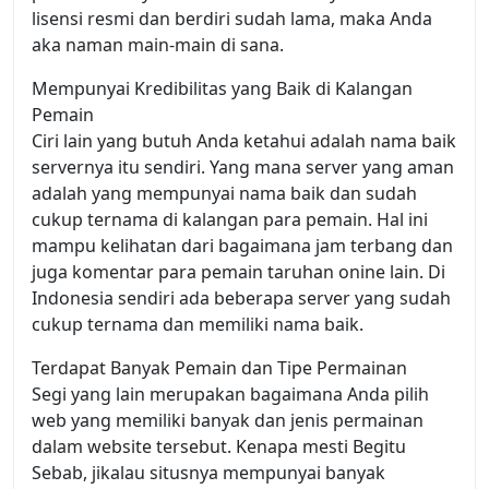
lisensi resmi dan berdiri sudah lama, maka Anda
aka naman main-main di sana.
Mempunyai Kredibilitas yang Baik di Kalangan
Pemain
Ciri lain yang butuh Anda ketahui adalah nama baik
servernya itu sendiri. Yang mana server yang aman
adalah yang mempunyai nama baik dan sudah
cukup ternama di kalangan para pemain. Hal ini
mampu kelihatan dari bagaimana jam terbang dan
juga komentar para pemain taruhan onine lain. Di
Indonesia sendiri ada beberapa server yang sudah
cukup ternama dan memiliki nama baik.
Terdapat Banyak Pemain dan Tipe Permainan
Segi yang lain merupakan bagaimana Anda pilih
web yang memiliki banyak dan jenis permainan
dalam website tersebut. Kenapa mesti Begitu
Sebab, jikalau situsnya mempunyai banyak