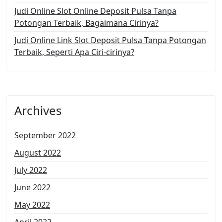
Judi Online Slot Online Deposit Pulsa Tanpa
Potongan Terbaik, Bagaimana Cirinya?
Judi Online Link Slot Deposit Pulsa Tanpa Potongan
Terbaik, Seperti Apa Ciri-cirinya?
Archives
September 2022
August 2022
July 2022
June 2022
May 2022