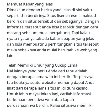
Memuat Kabar yang Jelas
Dimaksud dengan berita yang jelas di sini yaitu
seperti thn berdirinya Situs lisensi resmi, maksud
berdiri dari situs tersebut dan sebagainya. Dengan
informasi tersebut anda bisa berpikir dengan cara
matang sebelum mulai bergabung. Tapi kalau
nyata-nyatanya tak ada kabar apapun yang jelas
dan bisa membuatmu perhitungkan situs tersebut,
maka sebaiknya anda mulai berubah ke web yang
lain.
Telah Memiliki Umur yang Cukup Lama
Hal lainnya yang perlu Anda cari tahu adalah
dengan berapa lama web ini berdiri. Terpercaya
tau tidaknya suatu website memang dapat Anda
lihat dari berapa lama situs ini di duni kasino.
Untuk lebih meyakinkan lagi, carilah informasi
berkenaan peristiwa web atau kapan
perusahaannya berdiri. Kalau situsnya memiliki