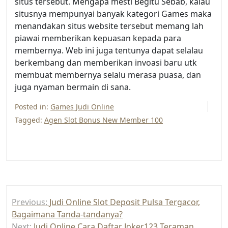
situs tersebut. Mengapa mesti Begitu Sebab, kalau
situsnya mempunyai banyak kategori Games maka
menandakan situs website tersebut memang lah
piawai memberikan kepuasan kepada para
membernya. Web ini juga tentunya dapat selalau
berkembang dan memberikan invoasi baru utk
membuat membernya selalu merasa puasa, dan
juga nyaman bermain di sana.
Posted in:
Games Judi Online
Tagged:
Agen Slot Bonus New Member 100
Post
Previous:
Judi Online Slot Deposit Pulsa Tergacor,
navigation
Bagaimana Tanda-tandanya?
Next:
Judi Online Cara Daftar Joker123 Teraman,