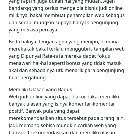
yang rapi ini juga bukan hal yang mudah. Agen
bandarqq yang serius mengelola bisnis judi online
miliknya, bakal membuat penampilan web sebagus
dan serapi mungkin supaya banyak pengunjung
yang merasa percaya.
Beda halnya dengan agen yang menipu, di mana
mereka tak bakal terlalu menggubris tampilan web
yang Dipunyai Rata-rata mereka dapat fokus
menawari hal-hal seperti bonus yang tidak masuk
akal dan sebagainya utk menarik para pengunjung
buat bergabung.
Memiliki Ulasan yang Bagus
Web judi online yang dapat diakui bakal memiliki
banyak ulasan yang isinya komentar-komentar
positif. Banyak pula yang dapat
merekomendasikan situs tersebut pada orang lain.
Jadi, memang sebisa mungkin carilah web yang
banyak direkomendasikan dan memiliki ulasan