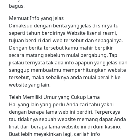
bagus.
Memuat Info yang Jelas
Dimaksud dengan berita yang jelas di sini yaitu
seperti tahun berdirinya Website lisensi resmi,
tujuan berdiri dari web tersebut dan sebagainya.
Dengan berita tersebut kamu mahir berpikir
secara matang sebelum mulai bergabung. Tapi
jikalau ternyata tak ada info apapun yang jelas dan
sanggup membuatmu memperhitungkan website
tersebut, maka sebaiknya anda mulai beralih ke
website yang lain.
Telah Memiliki Umur yang Cukup Lama
Hal yang lain yang perlu Anda cari tahu yakni
dengan berapa lama web ini berdiri. Terpercaya
tau tidaknya sebuah website memang dapat Anda
lihat dari berapa lama website ini di duni kasino.
Buat lebih meyakinkan lagi, carilah info